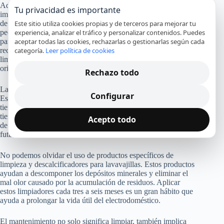
Además de los filtros, los brazos rociadores son otra parte
Tu privacidad es importante
importante a inspeccionar. Con el uso frecuente, los orificios
Este sitio utiliza cookies propias y de terceros para mejorar tu
de estos brazos pueden obstruirse con residuos de cal o
experiencia, analizar el tráfico y personalizar contenidos. Puedes
pequeños restos de alimentos, lo que reduce su efectividad
aceptar todas las cookies, rechazarlas o gestionarlas según cada
para rociar el agua durante el ciclo. Para evitar esto, es
categoría.
Leer política de cookies
recomendable quitar los brazos rociadores periódicamente y
limpiarlos bajo agua corriente, asegurándose de que todos los
orificios estén despejados para una acción de lavado óptima.
Rechazo todo
La revisión de la puerta y sus componentes también es crítica.
Configurar
Es habitual que las juntas de la puerta se desgasten con el
tiempo y comiencen a causar fugas, afectando la presión y el
tiempo del ciclo de lavado. La inspección visual y la limpieza
Acepto todo
de estas juntas con regularidad pueden evitar problemas
futuros más serios.
No podemos olvidar el uso de productos específicos de
limpieza y descalcificadores para lavavajillas. Estos productos
ayudan a descomponer los depósitos minerales y eliminar el
mal olor causado por la acumulación de residuos. Aplicar
estos limpiadores cada tres a seis meses es un gran hábito que
ayuda a prolongar la vida útil del electrodoméstico.
El mantenimiento no solo significa limpiar, también implica