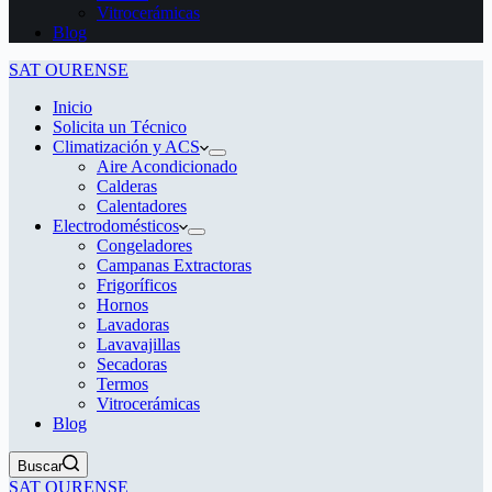
Vitrocerámicas
Blog
SAT OURENSE
Inicio
Solicita un Técnico
Climatización y ACS
Aire Acondicionado
Calderas
Calentadores
Electrodomésticos
Congeladores
Campanas Extractoras
Frigoríficos
Hornos
Lavadoras
Lavavajillas
Secadoras
Termos
Vitrocerámicas
Blog
Buscar
SAT OURENSE