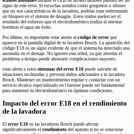
Ruidos inusuales
durante el ciclo de lavado también pueden ser un
signo de este error. Si escuchas sonidos como gorgoteos o sifones
que no son característicos de tu lavadora, podrías estar enfrentando
un bloqueo en el sistema de desagüe. Estos ruidos suelen ser el
resultado del esfuerzo que el electrodoméstico realiza al intentar
bombear el agua sin éxito.
Por último, es importante estar atento al
código de error
que
aparece en la pantalla digital de tu lavadora Bosch. La aparición del
código E18 es un signo evidente de que el sistema ha detectado una
anomalía en el drenaje. No ignores esta señal, ya que abordar el
problema a tiempo puede ahorrarte complicaciones mayores.
estar alerta a estos
síntomas del error E18
puede salvarte de
situaciones incómodas y prevenir daños adicionales a tu lavadora
Bosch. Mantener un mantenimiento regular y contactar con un
servicio técnico especializado en Ourense puede ser fundamental
para mantener tu electrodoméstico en óptimas condiciones.
Impacto del error E18 en el rendimiento
de la lavadora
El
error E18
en las lavadoras Bosch puede afectar
significativamente el
rendimiento
del aparato si no se soluciona