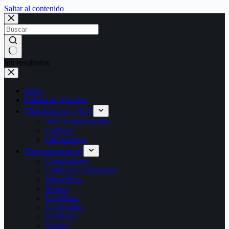
Saltar al contenido
Sin resultados
Inicio
Solicita un Técnico
Climatización y ACS
Aire Acondicionado
Calderas
Calentadores
Electrodomésticos
Congeladores
Campanas Extractoras
Frigoríficos
Hornos
Lavadoras
Lavavajillas
Secadoras
Termos