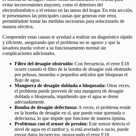
evitar inconvenientes mayores, como el deterioro del
electrodoméstico o el retraso en las tareas del hogar. En esta sección,
te presentamos las principales causas que generan este error,
permitiéndote tomar las medidas necesarias para solucionarlo de
manera efectiva.
Comprender estas causas te ayudará a realizar un diagnóstico rápido
y eficiente, asegurando que el problema no se agrave y que la
lavadora pueda volver a su funcionamiento normal sin
complicaciones adicionales.
Filtro del desagüe obstruido:
Con frecuencia, el error E18
ocurre cuando el filtro de la bomba de desagüe está obstruido
por pelusas, monedas o pequeños artículos que bloquean el
flujo de agua.
Manguera de desagüe doblada o bloqueada:
Otras veces,
el problema puede provenir de una manguera de desagüe
doblada o bloqueada, impidiendo que el agua se drene
adecuadamente.
Bomba de desagüe defectuosa:
A veces, el problema reside
en la bomba de desagüe en sí, que puede estar quemada o
defectuosa, lo que impide que funcione de manera óptima.
Problemas con el sensor de presión:
Este sensor detecta el
nivel de agua en el tambor y, si está averiado o sucio, puede
enviar datos incorrectos, provocando el error E18.