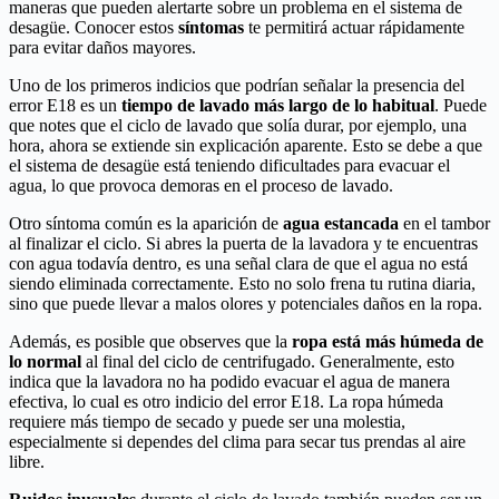
maneras que pueden alertarte sobre un problema en el sistema de
desagüe. Conocer estos
síntomas
te permitirá actuar rápidamente
para evitar daños mayores.
Uno de los primeros indicios que podrían señalar la presencia del
error E18 es un
tiempo de lavado más largo de lo habitual
. Puede
que notes que el ciclo de lavado que solía durar, por ejemplo, una
hora, ahora se extiende sin explicación aparente. Esto se debe a que
el sistema de desagüe está teniendo dificultades para evacuar el
agua, lo que provoca demoras en el proceso de lavado.
Otro síntoma común es la aparición de
agua estancada
en el tambor
al finalizar el ciclo. Si abres la puerta de la lavadora y te encuentras
con agua todavía dentro, es una señal clara de que el agua no está
siendo eliminada correctamente. Esto no solo frena tu rutina diaria,
sino que puede llevar a malos olores y potenciales daños en la ropa.
Además, es posible que observes que la
ropa está más húmeda de
lo normal
al final del ciclo de centrifugado. Generalmente, esto
indica que la lavadora no ha podido evacuar el agua de manera
efectiva, lo cual es otro indicio del error E18. La ropa húmeda
requiere más tiempo de secado y puede ser una molestia,
especialmente si dependes del clima para secar tus prendas al aire
libre.