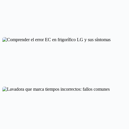
Causas del Lavavajillas que Tarda Demasiado en Terminar
Cointra
Comprender el error EC en frigorífico LG y sus síntomas
Códigos de error por marcas