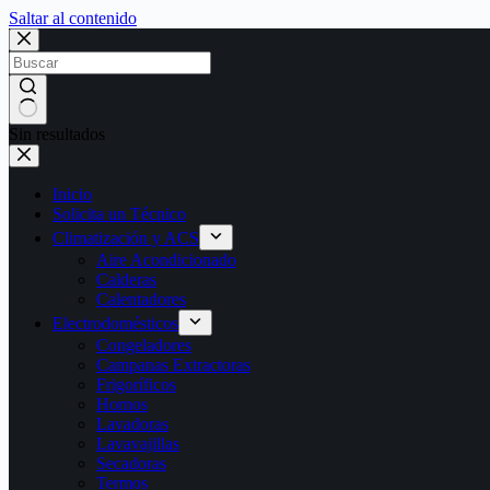
Saltar al contenido
Sin resultados
Inicio
Solicita un Técnico
Climatización y ACS
Aire Acondicionado
Calderas
Calentadores
Electrodomésticos
Congeladores
Campanas Extractoras
Frigoríficos
Hornos
Lavadoras
Lavavajillas
Secadoras
Termos