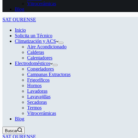
Vitrocerámicas
Blog
SAT OURENSE
Inicio
Solicita un Técnico
Climatización y ACS
Aire Acondicionado
Calderas
Calentadores
Electrodomésticos
Congeladores
Campanas Extractoras
Frigoríficos
Hornos
Lavadoras
Lavavajillas
Secadoras
Termos
Vitrocerámicas
Blog
Buscar
SAT OURENSE