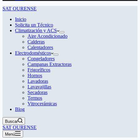
SAT OURENSE
Inicio
Solicita un Técnico
Climatización y ACS
Aire Acondicionado
Calderas
Calentadores
Electrodomésticos
Congeladores
Campanas Extractoras
Frigoríficos
Hornos
Lavadoras
Lavavajillas
Secadoras
Termos
Vitrocerámicas
Blog
Buscar
SAT OURENSE
Menú