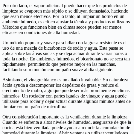
Por otro lado, el vapor adicional puede hacer que los productos de
limpieza se evaporen más rápido o se diluyan demasiado, haciendo
que sean menos efectivos. Por lo tanto, al limpiar un horno en un
ambiente húmedo, es crítico ajustar la técnica y productos utilizados.
Métodos que funcionen bien en climas secos pueden ser menos
eficaces en condiciones de alta humedad.
Un método popular y suave para lidiar con la grasa resistente es el
uso de una mezcla de bicarbonato de sodio y agua. Esta pasta se
aplica sobre las áreas sucias y se deja actuar durante varias horas o
toda la noche. En ambientes húmedos, el bicarbonato no se seca tan
rápidamente, permitiendo que penetre mejor en las manchas,
facilitando su remoción con un paño suave al día siguiente.
Asimismo, el vinagre blanco es un aliado invaluable. Su naturaleza
ácida ayuda a descomponer los depósitos de grasa y reduce el
crecimiento de moho, algo que puede ser más prominente en climas
húmedos. Un rociador con partes iguales de vinagre y agua puede
utilizarse para rociar y dejar actuar durante algunos minutos antes de
limpiar con un paño de microfibra.
Otra consideración importante es la ventilación durante la limpieza.
Cuando se enfrenta a altos niveles de humedad, asegurarse de que la
cocina está bien ventilada puede ayudar a reducir la acumulación de
humedad durante la limpieza. Abrir ventanas o utilizar ventiladores