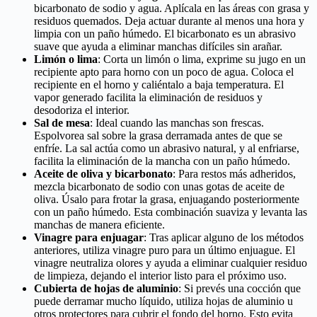
bicarbonato de sodio y agua. Aplícala en las áreas con grasa y
residuos quemados. Deja actuar durante al menos una hora y
limpia con un paño húmedo. El bicarbonato es un abrasivo
suave que ayuda a eliminar manchas difíciles sin arañar.
Limón o lima
: Corta un limón o lima, exprime su jugo en un
recipiente apto para horno con un poco de agua. Coloca el
recipiente en el horno y caliéntalo a baja temperatura. El
vapor generado facilita la eliminación de residuos y
desodoriza el interior.
Sal de mesa
: Ideal cuando las manchas son frescas.
Espolvorea sal sobre la grasa derramada antes de que se
enfríe. La sal actúa como un abrasivo natural, y al enfriarse,
facilita la eliminación de la mancha con un paño húmedo.
Aceite de oliva y bicarbonato
: Para restos más adheridos,
mezcla bicarbonato de sodio con unas gotas de aceite de
oliva. Úsalo para frotar la grasa, enjuagando posteriormente
con un paño húmedo. Esta combinación suaviza y levanta las
manchas de manera eficiente.
Vinagre para enjuagar
: Tras aplicar alguno de los métodos
anteriores, utiliza vinagre puro para un último enjuague. El
vinagre neutraliza olores y ayuda a eliminar cualquier residuo
de limpieza, dejando el interior listo para el próximo uso.
Cubierta de hojas de aluminio
: Si prevés una cocción que
puede derramar mucho líquido, utiliza hojas de aluminio u
otros protectores para cubrir el fondo del horno. Esto evita