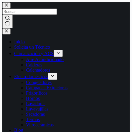
Saltar
al
contenido
Sin
resultados
Inicio
Solicita un Técnico
Climatización y ACS
Aire Acondicionado
Calderas
Calentadores
Electrodomésticos
Congeladores
Campanas Extractoras
Frigoríficos
Hornos
Lavadoras
Lavavajillas
Secadoras
Termos
Vitrocerámicas
Blog