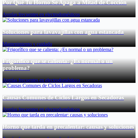
Por Qué Tu Horno Se Apaga a Mitad de Cocción
Averías frecuentes en electrodomésticos
Soluciones para lavavajillas con agua estancada
Mantenimiento y cuidado
Frigorífico que se calienta: ¿Es normal o un
problema?
Averías frecuentes en electrodomésticos
Causas Comunes de Ciclos Largos en Secadoras
Averías frecuentes en electrodomésticos
Horno que tarda en precalentar: causas y soluciones