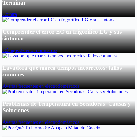
Terminar
Cointra
Comprender el error EC en frigorífico LG y sus
síntomas
Códigos de error por marcas
Lavadora que marca tiempos incorrectos: fallos
comunes
Averías frecuentes en electrodomésticos
Problemas de Temperatura en Secadoras: Causas y
Soluciones
Averías frecuentes en electrodomésticos