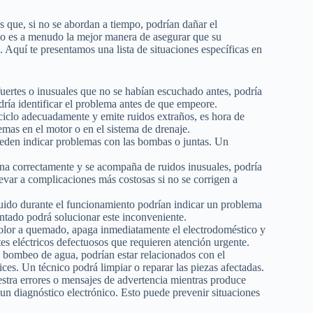
s que, si no se abordan a tiempo, podrían dañar el
do es a menudo la mejor manera de asegurar que su
. Aquí te presentamos una lista de situaciones específicas en
 fuertes o inusuales que no se habían escuchado antes, podría
ría identificar el problema antes de que empeore.
iclo adecuadamente y emite ruidos extraños, es hora de
mas en el motor o en el sistema de drenaje.
den indicar problemas con las bombas o juntas. Un
rena correctamente y se acompaña de ruidos inusuales, podría
evar a complicaciones más costosas si no se corrigen a
uido durante el funcionamiento podrían indicar un problema
ntado podrá solucionar este inconveniente.
 olor a quemado, apaga inmediatamente el electrodoméstico y
s eléctricos defectuosos que requieren atención urgente.
 bombeo de agua, podrían estar relacionados con el
ces. Un técnico podrá limpiar o reparar las piezas afectadas.
estra errores o mensajes de advertencia mientras produce
r un diagnóstico electrónico. Esto puede prevenir situaciones