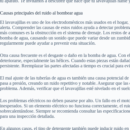
tu aparato. Te invitamos a descubrir qué hace que tu lavavajillas hable 
Causas principales del ruido al bombear agua
El lavavajillas es uno de los electrodomésticos más usados en el hogar
alerta. Comprender las causas de estos ruidos ayuda a detectar problem
más comunes es la obstrucción en el sistema de drenaje. Los restos de 
bomba de agua, causando un sonido que puede variar desde un zumbido 
regularmente puede ayudar a prevenir esta situación.
Otra causa frecuente es el desgaste o daño en la bomba de agua. Con e
deteriorarse, especialmente las hélices. Cuando estas piezas están dañad
persistente. Reemplazar las partes afectadas a tiempo es crucial para ev
El mal ajuste de las tuberías de agua es también una causa potencial de
pasa a presión, creando un ruido repetitivo y notable. Asegurar que las
problema. Además, verificar que el lavavajillas esté nivelado en el sue
Los problemas eléctricos no deben pasarse por alto. Un fallo en el mot
inesperados. Si un elemento eléctrico no funciona correctamente, el rui
sobrecalentándose. Siempre se recomienda consultar las especificaciones
para una inspección detallada.
En algunos casos, el tipo de detergente también puede inducir ruido en 