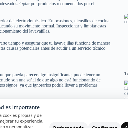
indeseados. Optar por productos recomendados por el
terior del electrodoméstico. En ocasiones, utensilios de cocina
queando su movimiento normal. Inspeccionar y limpiar estas
ionamiento del lavavajillas.
rte tiempo y asegurar que tu lavavajillas funcione de manera
tas causas potenciales antes de acudir a un servicio técnico
Te
unque pueda parecer algo insignificante, puede tener un
menudo son una señal de que algo no está funcionando de
tos signos, ya que ignorarlos podría llevar a problemas
s sonidos provienen de la bomba de agua. Si la bomba emite
ad es importante
por residuos o está empezando a fallar debido al desgaste.
ausando que los platos no se limpien adecuadamente, forzando
iza cookies propias y de
mejorar tu experiencia,
fico y personalizar
Rechazo todo
Configurar
A