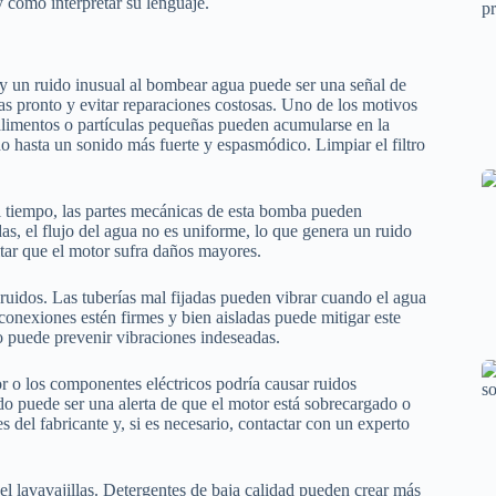
y cómo interpretar su lenguaje.
, y un ruido inusual al bombear agua puede ser una señal de
as pronto y evitar reparaciones costosas. Uno de los motivos
alimentos o partículas pequeñas pueden acumularse en la
hasta un sonido más fuerte y espasmódico. Limpiar el filtro
l tiempo, las partes mecánicas de esta bomba pueden
as, el flujo del agua no es uniforme, lo que genera un ruido
itar que el motor sufra daños mayores.
 ruidos. Las tuberías mal fijadas pueden vibrar cuando el agua
 conexiones estén firmes y bien aisladas puede mitigar este
lo puede prevenir vibraciones indeseadas.
or o los componentes eléctricos podría causar ruidos
do puede ser una alerta de que el motor está sobrecargado o
 del fabricante y, si es necesario, contactar con un experto
el lavavajillas. Detergentes de baja calidad pueden crear más