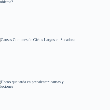
Mantenimiento y cuidado
Frigorífico que se calienta: ¿Es normal o un
problema?
Averías frecuentes en electrodomésticos
Causas Comunes de Ciclos Largos en Secadoras
Averías frecuentes en electrodomésticos