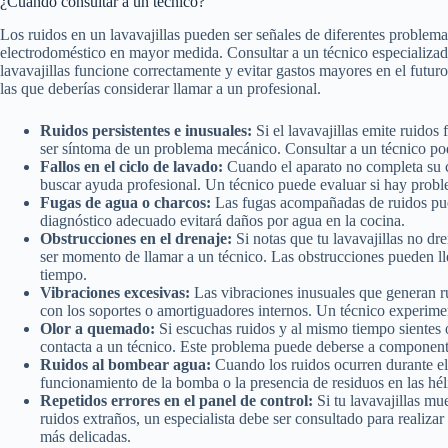
¿Cuándo consultar a un técnico?
Los ruidos en un lavavajillas pueden ser señales de diferentes problema
electrodoméstico en mayor medida. Consultar a un técnico especializa
lavavajillas funcione correctamente y evitar gastos mayores en el futuro
las que deberías considerar llamar a un profesional.
Ruidos persistentes e inusuales:
Si el lavavajillas emite ruidos
ser síntoma de un problema mecánico. Consultar a un técnico pod
Fallos en el ciclo de lavado:
Cuando el aparato no completa su c
buscar ayuda profesional. Un técnico puede evaluar si hay proble
Fugas de agua o charcos:
Las fugas acompañadas de ruidos pue
diagnóstico adecuado evitará daños por agua en la cocina.
Obstrucciones en el drenaje:
Si notas que tu lavavajillas no d
ser momento de llamar a un técnico. Las obstrucciones pueden ll
tiempo.
Vibraciones excesivas:
Las vibraciones inusuales que generan r
con los soportes o amortiguadores internos. Un técnico experime
Olor a quemado:
Si escuchas ruidos y al mismo tiempo sientes
contacta a un técnico. Este problema puede deberse a componente
Ruidos al bombear agua:
Cuando los ruidos ocurren durante el
funcionamiento de la bomba o la presencia de residuos en las héli
Repetidos errores en el panel de control:
Si tu lavavajillas mu
ruidos extraños, un especialista debe ser consultado para realiza
más delicadas.