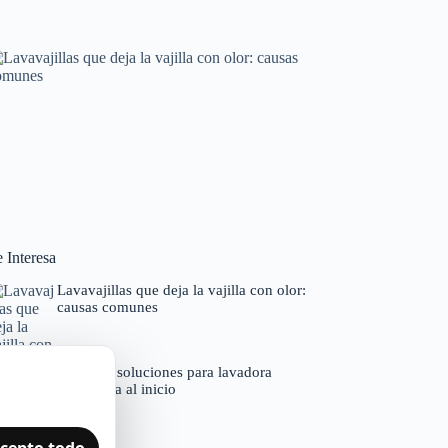
Horno que tarda en precalentar: causas y
soluciones
Averías frecuentes en electrodomésticos
Lavavajillas que deja la vajilla con olor: causas
comunes
 Interesa
Códigos de error por marcas
Lavavajillas que deja la vajilla con olor:
causas comunes
Causas y soluciones para lavadora
bloqueada al inicio
cepto todo