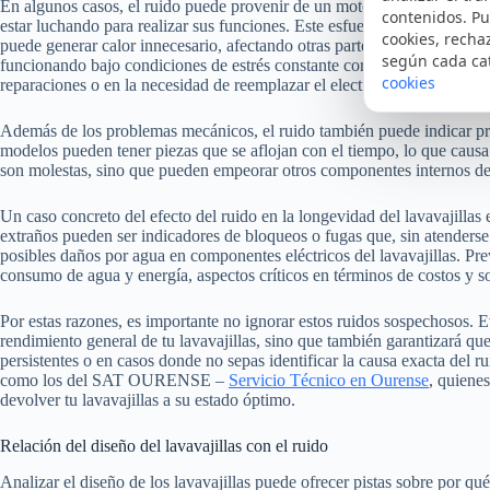
En algunos casos, el ruido puede provenir de un motor defectuoso. Un
contenidos. Pu
estar luchando para realizar sus funciones. Este esfuerzo adicional no
cookies, recha
puede generar calor innecesario, afectando otras partes del lavavajillas
según cada ca
funcionando bajo condiciones de estrés constante corre un riesgo más a
cookies
reparaciones o en la necesidad de reemplazar el electrodoméstico.
Además de los problemas mecánicos, el ruido también puede indicar pro
modelos pueden tener piezas que se aflojan con el tiempo, lo que causa 
son molestas, sino que pueden empeorar otros componentes internos de
Un caso concreto del efecto del ruido en la longevidad del lavavajillas 
extraños pueden ser indicadores de bloqueos o fugas que, sin atenderse
posibles daños por agua en componentes eléctricos del lavavajillas. Pr
consumo de agua y energía, aspectos críticos en términos de costos y so
Por estas razones, es importante no ignorar estos ruidos sospechosos. E
rendimiento general de tu lavavajillas, sino que también garantizará q
persistentes o en casos donde no sepas identificar la causa exacta del r
como los del SAT OURENSE –
Servicio Técnico en Ourense
, quiene
devolver tu lavavajillas a su estado óptimo.
Relación del diseño del lavavajillas con el ruido
Analizar el diseño de los lavavajillas puede ofrecer pistas sobre por q