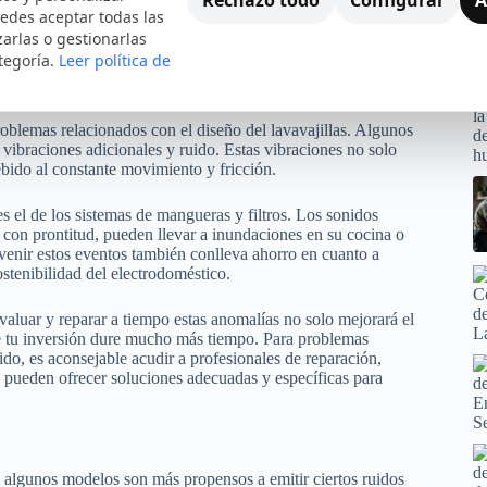
 motor que emite un zumbido inusual o prolongado podría
edes aceptar todas las
 solo incrementa el consumo de energía, sino que también
zarlas o gestionarlas
 y acortando su vida útil. De igual forma, un motor que está
tegoría.
Leer política de
lto de averiarse completamente, lo que resulta en costosas
blemas relacionados con el diseño del lavavajillas. Algunos
vibraciones adicionales y ruido. Estas vibraciones no solo
bido al constante movimiento y fricción.
es el de los sistemas de mangueras y filtros. Los sonidos
 con prontitud, pueden llevar a inundaciones en su cocina o
evenir estos eventos también conlleva ahorro en cuanto a
stenibilidad del electrodoméstico.
valuar y reparar a tiempo estas anomalías no solo mejorará el
ue tu inversión dure mucho más tiempo. Para problemas
uido, es aconsejable acudir a profesionales de reparación,
s pueden ofrecer soluciones adecuadas y específicas para
ué algunos modelos son más propensos a emitir ciertos ruidos