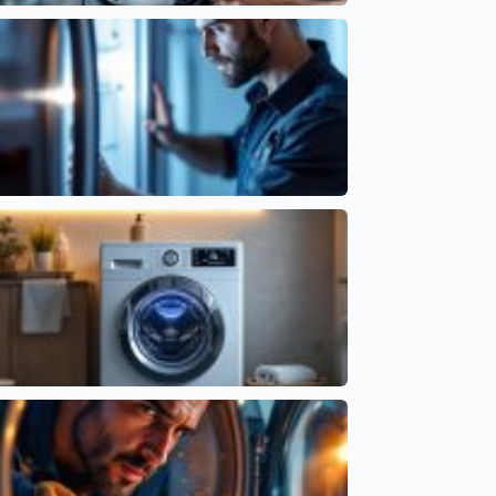
Causas del Lavavajillas que Tarda Demasiado en
Terminar
Cointra
Comprender el error EC en frigorífico LG y sus
síntomas
Códigos de error por marcas
Lavadora que marca tiempos incorrectos: fallos
comunes
Averías frecuentes en electrodomésticos