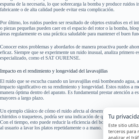
espuma de la necesaria, lo que sobrecarga la bomba y produce ruidos 
fabricante o de alta calidad puede evitar esta complicación.
Por último, los ruidos pueden ser resultado de objetos extraños en el in
o piezas pequeñas pueden caer en el espacio del rotor o la bomba, blo
áreas regularmente es una práctica saludable para mantener el buen func
Conocer estos problemas y abordarlos de manera proactiva puede ahorra
eficaz. Siempre que se experimente un ruido inusual, analiza primero es
especializado, como el SAT OURENSE.
Impacto en el rendimiento y longevidad del lavavajillas
El ruido que se escucha cuando un lavavajillas está bombeando agua, a
impacto significativo en su rendimiento y longevidad. Estos ruidos a 
manera óptima dentro del aparato. Es fundamental prestar atención a es
mayores a largo plazo.
Un ejemplo clásico de cómo el ruido afecta al desempeño es cuando lo
Tu privacid
chirridos o traqueteos, podría ser una indicación de que está obstruida 
Con el tiempo, esto puede reducir la eficiencia del bombeo de agua, c
Este sitio util
al usuario a lavar los platos repetidamente o a mano.
terceros para 
analizar el trá