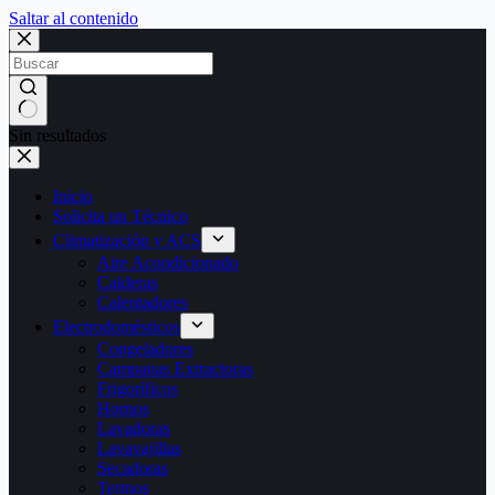
Saltar al contenido
Sin resultados
Inicio
Solicita un Técnico
Climatización y ACS
Aire Acondicionado
Calderas
Calentadores
Electrodomésticos
Congeladores
Campanas Extractoras
Frigoríficos
Hornos
Lavadoras
Lavavajillas
Secadoras
Termos