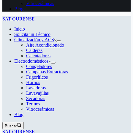
Vitrocerámicas
Blog
SAT OURENSE
Inicio
Solicita un Técnico
Climatización y ACS
Aire Acondicionado
Calderas
Calentadores
Electrodomésticos
Congeladores
Campanas Extractoras
Frigoríficos
Hornos
Lavadoras
Lavavajillas
Secadoras
Termos
Vitrocerámicas
Blog
Buscar
SAT OURENSE