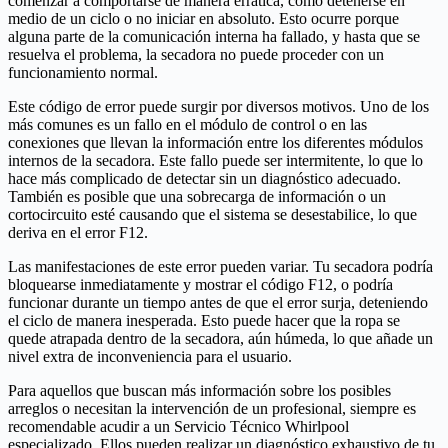
comenzar a comportarse de manera errática, como detenerse en
medio de un ciclo o no iniciar en absoluto. Esto ocurre porque
alguna parte de la comunicación interna ha fallado, y hasta que se
resuelva el problema, la secadora no puede proceder con un
funcionamiento normal.
Este código de error puede surgir por diversos motivos. Uno de los
más comunes es un fallo en el módulo de control o en las
conexiones que llevan la información entre los diferentes módulos
internos de la secadora. Este fallo puede ser intermitente, lo que lo
hace más complicado de detectar sin un diagnóstico adecuado.
También es posible que una sobrecarga de información o un
cortocircuito esté causando que el sistema se desestabilice, lo que
deriva en el error F12.
Las manifestaciones de este error pueden variar. Tu secadora podría
bloquearse inmediatamente y mostrar el código F12, o podría
funcionar durante un tiempo antes de que el error surja, deteniendo
el ciclo de manera inesperada. Esto puede hacer que la ropa se
quede atrapada dentro de la secadora, aún húmeda, lo que añade un
nivel extra de inconveniencia para el usuario.
Para aquellos que buscan más información sobre los posibles
arreglos o necesitan la intervención de un profesional, siempre es
recomendable acudir a un Servicio Técnico Whirlpool
especializado. Ellos pueden realizar un diagnóstico exhaustivo de tu