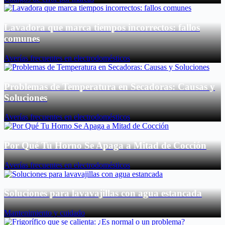
Lavadora que marca tiempos incorrectos: fallos
comunes
Averías frecuentes en electrodomésticos
Problemas de Temperatura en Secadoras: Causas y
Soluciones
Averías frecuentes en electrodomésticos
Por Qué Tu Horno Se Apaga a Mitad de Cocción
Averías frecuentes en electrodomésticos
Soluciones para lavavajillas con agua estancada
Mantenimiento y cuidado