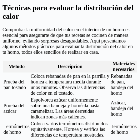
Técnicas para evaluar la distribución del
calor
Comprobar la uniformidad del calor en el interior de un horno es
esencial para asegurarte de que tus recetas se cocinen de manera
uniforme, evitando sorpresas desagradables. Aquí presentamos
algunos métodos prácticos para evaluar la distribución del calor en
tu horno, todos ellos sencillos de realizar en casa.
Materiales
Método
Descripción
necesarios
Coloca rebanadas de pan en la parrilla y
Rebanadas
Prueba del
hornea a temperatura media durante
de pan,
pan tostado
unos minutos. Observa las diferencias
bandeja del
de color en el tostado.
horno
Espolvorea azúcar uniformemente
Azúcar,
Prueba del
sobre una bandeja y hornéala hasta
bandeja del
azúcar
caramelizar. Las áreas derretidas
horno
indican zonas más calientes.
Coloca varios termómetros distribuidos
Termómetros
Termómetros
equitativamente. Hornea y verifica las
de horno
de horno
diferencias de temperatura mostradas.