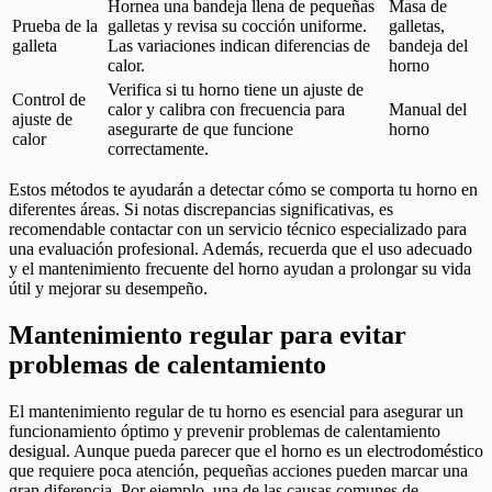
Hornea una bandeja llena de pequeñas
Masa de
Prueba de la
galletas y revisa su cocción uniforme.
galletas,
galleta
Las variaciones indican diferencias de
bandeja del
calor.
horno
Verifica si tu horno tiene un ajuste de
Control de
calor y calibra con frecuencia para
Manual del
ajuste de
asegurarte de que funcione
horno
calor
correctamente.
Estos métodos te ayudarán a detectar cómo se comporta tu horno en
diferentes áreas. Si notas discrepancias significativas, es
recomendable contactar con un servicio técnico especializado para
una evaluación profesional. Además, recuerda que el uso adecuado
y el mantenimiento frecuente del horno ayudan a prolongar su vida
útil y mejorar su desempeño.
Mantenimiento regular para evitar
problemas de calentamiento
El mantenimiento regular de tu horno es esencial para asegurar un
funcionamiento óptimo y prevenir problemas de calentamiento
desigual. Aunque pueda parecer que el horno es un electrodoméstico
que requiere poca atención, pequeñas acciones pueden marcar una
gran diferencia. Por ejemplo, una de las causas comunes de