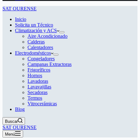
SAT OURENSE
Inicio
Solicita un Técnico
Climatización y ACS
Aire Acondicionado
Calderas
Calentadores
Electrodomésticos
Congeladores
Campanas Extractoras
Frigoríficos
Hornos
Lavadoras
Lavavajillas
Secadoras
Termos
Vitrocerámicas
Blog
Buscar
SAT OURENSE
Menú