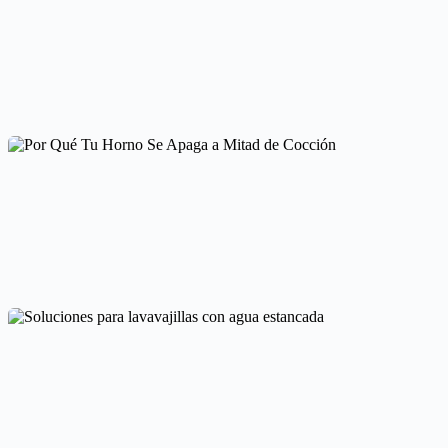
Problemas de Temperatura en Secadoras: Causas y Soluciones
Averías frecuentes en electrodomésticos
Por Qué Tu Horno Se Apaga a Mitad de Cocción
Averías frecuentes en electrodomésticos