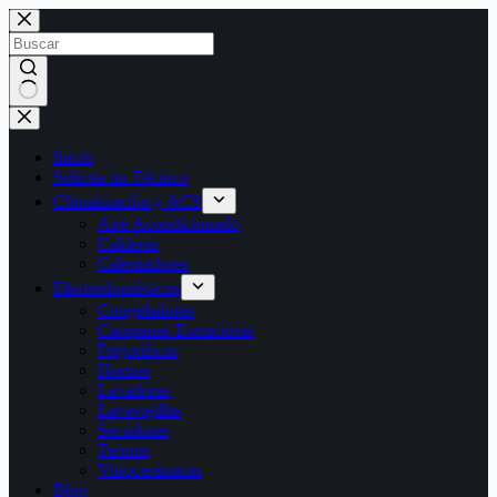
Saltar
al
contenido
Sin
resultados
Inicio
Solicita un Técnico
Climatización y ACS
Aire Acondicionado
Calderas
Calentadores
Electrodomésticos
Congeladores
Campanas Extractoras
Frigoríficos
Hornos
Lavadoras
Lavavajillas
Secadoras
Termos
Vitrocerámicas
Blog