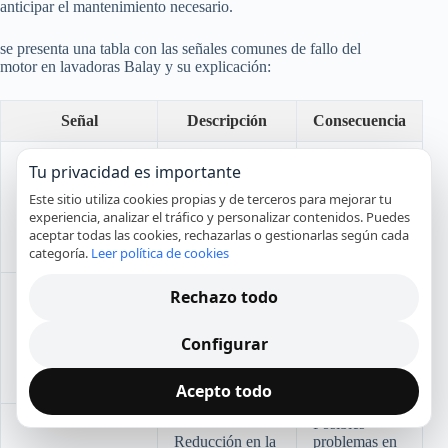
anticipar el mantenimiento necesario.
se presenta una tabla con las señales comunes de fallo del
motor en lavadoras Balay y su explicación:
Señal
Descripción
Consecuencia
Sonidos
Tu privacidad es importante
Pueden
inusuales
indicar
durante la
Este sitio utiliza cookies propias y de terceros para mejorar tu
Ruido Anormal
cojinetes
operación, como
experiencia, analizar el tráfico y personalizar contenidos. Puedes
desgastados o
chirridos o
aceptar todas las cookies, rechazarlas o gestionarlas según cada
partes sueltas.
zumbidos.
categoría.
Leer política de cookies
El
Rechazo todo
electrodoméstico
Señal de un
Vibraciones
tiembla más de
desequilibrio o
Configurar
Excesivas
lo normal,
un motor mal
incluso cuando
ajustado.
está nivelado.
Acepto todo
Posibles
Reducción en la
problemas en