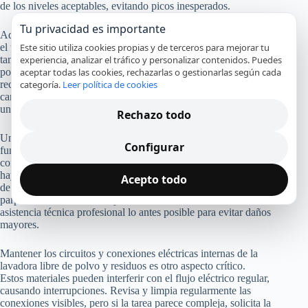
de los niveles aceptables, evitando picos inesperados.
Tu privacidad es importante
Además, presta atención a la carga de la lavadora. Sobrecargar
Este sitio utiliza cookies propias y de terceros para mejorar tu
el tambor no solo afecta la eficacia del lavado, sino que
experiencia, analizar el tráfico y personalizar contenidos. Puedes
también puede generar un mayor esfuerzo del motor, lo que
aceptar todas las cookies, rechazarlas o gestionarlas según cada
podría desembocar en fallos eléctricos. Procura seguir las
categoría.
Leer política de cookies
recomendaciones del fabricante respecto al peso máximo por
carga, asegurando también que la ropa esté distribuida
uniformemente para evitar desbalances.
Rechazo todo
Una causa potencialmente evasiva de bloqueos es el mal
Configurar
funcionamiento del temporizador o del panel de control. Estos
componentes pueden sufrir fallos eléctricos, principalmente si
hay presencia de humedad o residuos acumulados. Asegúrate
Acepto todo
de mantener el área limpia y seca. Si notas que la pantalla
parpadea o muestra mensajes de error inusuales, busca
asistencia técnica profesional lo antes posible para evitar daños
mayores.
Mantener los circuitos y conexiones eléctricas internas de la
lavadora libre de polvo y residuos es otro aspecto crítico.
Estos materiales pueden interferir con el flujo eléctrico regular,
causando interrupciones. Revisa y limpia regularmente las
conexiones visibles, pero si la tarea parece compleja, solicita la