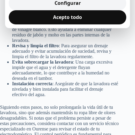
Configurar
un paño seco por la goma que sella la puerta. Es un
lugar donde se acumula agua, y mantenerlo seco evita
malos olores y moho.
Acepto todo
Realiza una limpieza con vinagre
: Programa un ciclo
de lavado vacío con agua caliente y añade medio litro
de vinagre blanco. Esto ayudará a eliminar cualquier
residuo de jabón y moho en las partes internas de la
lavadora.
Revisa y limpia el filtro
: Para asegurar un drenaje
adecuado y evitar acumulación de suciedad, revisa y
limpia el filtro de la lavadora regularmente.
Evita sobrecargar la lavadora
: Una carga excesiva
impide que el agua y el detergente fluyan
adecuadamente, lo que contribuye a la humedad no
deseada en el tambor.
Instalación correcta
: Asegúrate de que la lavadora esté
nivelada y bien instalada para facilitar el drenaje
efectivo del agua.
Siguiendo estos pasos, no solo prolongarás la vida útil de tu
lavadora, sino que además mantendrás tu ropa libre de olores
desagradables. Si notas que el problema persiste a pesar de
estas precauciones, considera contactar con un servicio técnico
especializado en Ourense para revisar el estado de tu
electrodoméstico. El control periódico es fundamental para