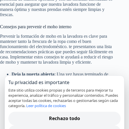
esencial para asegurar que nuestra lavadora funcione de
manera óptima y nuestras prendas estén siempre limpias y
frescas.
Consejos para prevenir el moho interno
Prevenir la formación de moho en la lavadora es clave para
mantener tanto la frescura de la ropa como el buen
funcionamiento del electrodoméstico. te presentamos una lista
de recomendaciones prácticas que puedes seguir fácilmente en
casa. Implementar estos consejos te ayudará a reducir el riesgo
de moho y mantener tu lavadora limpia y eficiente.
Deja la puerta abierta
: Una vez hayas terminado de
usar la lavadora, deja la puerta abierta durante unas
Tu privacidad es importante
horas. Esto permitirá que circule el aire y se seque el
interior, reduciendo las condiciones de humedad que
Este sitio utiliza cookies propias y de terceros para mejorar tu
favorecen el crecimiento del moho.
experiencia, analizar el tráfico y personalizar contenidos. Puedes
Utiliza detergentes adecuados
: Emplea detergentes
aceptar todas las cookies, rechazarlas o gestionarlas según cada
específicos para lavadoras y sigue las instrucciones de
categoría.
Leer política de cookies
uso. Los detergentes en exceso pueden dejar residuos
que, combinados con la humedad, se convierten en el
Rechazo todo
entorno ideal para el moho.
Seca la goma del tambor
: Después de cada uso, pasa