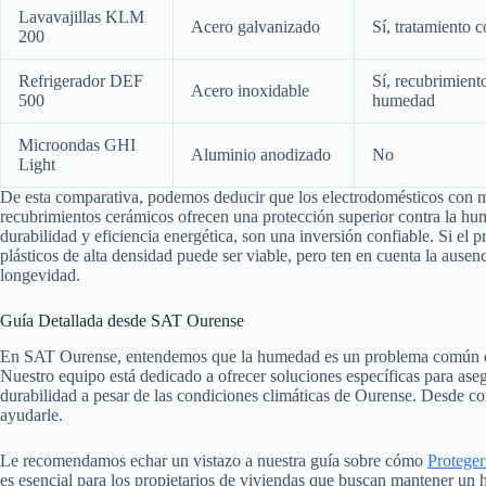
Lavavajillas KLM
Acero galvanizado
Sí, tratamiento c
200
Refrigerador DEF
Sí, recubrimiento
Acero inoxidable
500
humedad
Microondas GHI
Aluminio anodizado
No
Light
De esta comparativa, podemos deducir que los electrodomésticos con ma
recubrimientos cerámicos ofrecen una protección superior contra la hum
durabilidad y eficiencia energética, son una inversión confiable. Si el p
plásticos de alta densidad puede ser viable, pero ten en cuenta la ausen
longevidad.
Guía Detallada desde SAT Ourense
En SAT Ourense, entendemos que la humedad es un problema común qu
Nuestro equipo está dedicado a ofrecer soluciones específicas para aseg
durabilidad a pesar de las condiciones climáticas de Ourense. Desde con
ayudarle.
Le recomendamos echar un vistazo a nuestra guía sobre cómo
Proteger
es esencial para los propietarios de viviendas que buscan mantener un 