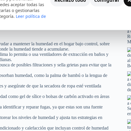
edes aceptar todas las
zarlas o gestionarlas
tegoría.
Leer política de
estar general y para preservar la integridad de nuestros
des implementar para controlar la humedad en tu hogar de
udar a mantener la humedad en el hogar bajo control, sobre
donde la humedad tiende a acumularse.
lima lo permita o usa ventiladores de extracción en baños y
dianas.
sca de posibles filtraciones y sella grietas para evitar que la
 absorban humedad, como la palma de bambú o la lengua de
es y asegúrate de que la secadora de ropa esté ventilada
ad como gel de sílice o bolsas de carbón activado en áreas
 identificar y reparar fugas, ya que estas son una fuente
orear los niveles de humedad y ajusta tus estrategias en
ndicionado y calefacción que incluyan control de humedad