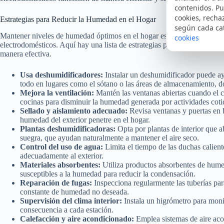
contenidos. Pu
cookies, recha
Estrategias para Reducir la Humedad en el Hogar
según cada ca
Mantener niveles de humedad óptimos en el hogar es crucial para el bien
cookies
electrodomésticos. Aquí hay una lista de estrategias prácticas que pue
manera efectiva.
Usa deshumidificadores:
Instalar un deshumidificador puede ay
todo en lugares como el sótano o las áreas de almacenamiento, 
Mejora la ventilación:
Mantén las ventanas abiertas cuando el c
cocinas para disminuir la humedad generada por actividades coti
Sellado y aislamiento adecuado:
Revisa ventanas y puertas en bu
humedad del exterior penetre en el hogar.
Plantas deshumidificadoras:
Opta por plantas de interior que
suegra, que ayudan naturalmente a mantener el aire seco.
Control del uso de agua:
Limita el tiempo de las duchas calient
adecuadamente al exterior.
Materiales absorbentes:
Utiliza productos absorbentes de humed
susceptibles a la humedad para reducir la condensación.
Reparación de fugas:
Inspecciona regularmente las tuberías para
constante de humedad no deseada.
Supervisión del clima interior:
Instala un higrómetro para monit
consecuencia a cada estación.
Calefacción y aire acondicionado:
Emplea sistemas de aire aco