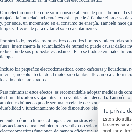
críticos, reduciendo así la vida útil del electrodoméstico.
Otro electrodoméstico que sufre considerablemente por la humedad es l
mojada, la humedad ambiental excesiva puede dificultar el proceso de s
y, por ende, un incremento en el consumo de energía. También hace que 
limpieza frecuente para evitar el sobrecalentamiento.
Por otro lado, los electrodomésticos como los hornos y microondas su
fuera, internamente la acumulación de humedad puede causar daños invis
reducción de sus propiedades aislantes. Esto se traduce en malos funci
tiempo.
Incluso los pequeños electrodomésticos, como cafeteras y licuadoras,
internas, no solo afectando al motor sino también llevando a la formac
los alimentos preparados.
Para minimizar estos efectos, es recomendable adoptar medidas de con
deshumidificadores y garantizar una ventilación adecuada. También, o
ambientes húmedos puede ser una excelente decisión para quienes viv
durabilidad y funcionamiento de los dispositivos, sino que a la larga, res
Tu privacid
Este sitio util
entender cómo la humedad impacta en nuestros electrodomésticos nos pe
terceros para 
Las acciones de mantenimiento preventivo no solo mitigarán los efecto
analizar el trá
electrodomésticos funcionen de manera eficiente y segura durante muc