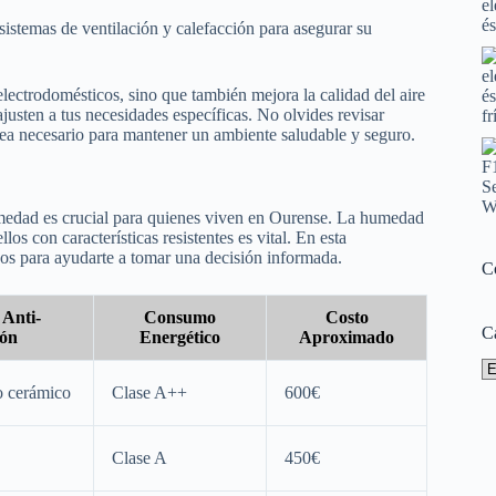
sistemas de ventilación y calefacción para asegurar su
lectrodomésticos, sino que también mejora la calidad del aire
justen a tus necesidades específicas. No olvides revisar
sea necesario para mantener un ambiente saludable y seguro.
umedad es crucial para quienes viven en Ourense. La humedad
los con características resistentes es vital. En esta
cos para ayudarte a tomar una decisión informada.
C
 Anti-
Consumo
Costo
C
ión
Energético
Aproximado
Ca
o cerámico
Clase A++
600€
Clase A
450€