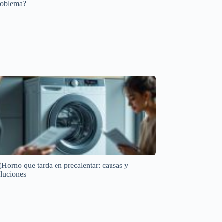
Mantenimiento y cuidado
Frigorífico que se calienta: ¿Es normal o un
problema?
Averías frecuentes en electrodomésticos
Causas Comunes de Ciclos Largos en Secadoras
Averías frecuentes en electrodomésticos