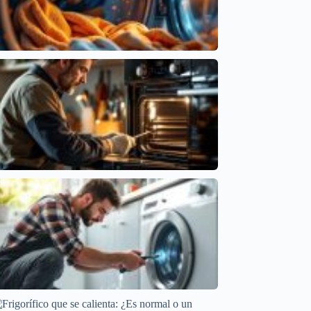
Problemas de Temperatura en Secadoras: Causas
y Soluciones
Averías frecuentes en electrodomésticos
Por Qué Tu Horno Se Apaga a Mitad de Cocción
Averías frecuentes en electrodomésticos
Soluciones para lavavajillas con agua estancada