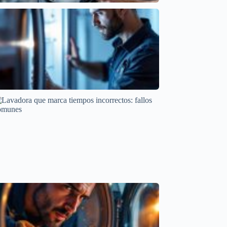
Causas del Lavavajillas que Tarda Demasiado en
Terminar
Cointra
Comprender el error EC en frigorífico LG y sus
síntomas
Códigos de error por marcas
Lavadora que marca tiempos incorrectos: fallos
comunes
Averías frecuentes en electrodomésticos