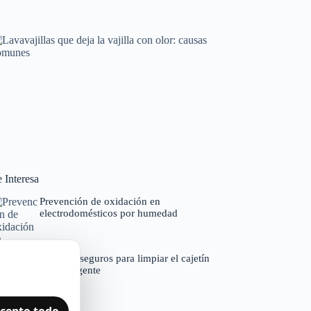
Horno que tarda en precalentar: causas y
soluciones
Averías frecuentes en electrodomésticos
Lavavajillas que deja la vajilla con olor: causas
comunes
 Interesa
Códigos de error por marcas
Prevención de oxidación en
electrodomésticos por humedad
Métodos seguros para limpiar el cajetín
del detergente
cepto todo