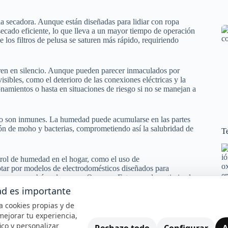
a secadora. Aunque están diseñadas para lidiar con ropa
ecado eficiente, lo que lleva a un mayor tiempo de operación
los filtros de pelusa se saturen más rápido, requiriendo
fren en silencio. Aunque pueden parecer inmaculados por
ibles, como el deterioro de las conexiones eléctricas y la
onamientos o hasta en situaciones de riesgo si no se manejan a
 no son inmunes. La humedad puede acumularse en las partes
ión de moho y bacterias, comprometiendo así la salubridad de
Te
trol de humedad en el hogar, como el uso de
ptar por modelos de electrodomésticos diseñados para
en en zonas húmedas como Ourense. Esto no solo optimiza la
ulta en una inversión sabia para el bolsillo.
ad es importante
iza cookies propias y de
rmite ser proactivos en la protección de nuestra inversión.
mejorar tu experiencia,
s de la humedad, sino que también garantizarán que nuestros
fico y personalizar
hos años.
Rechazo todo
Configurar
A