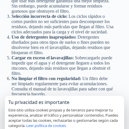
que usar más detergente garantiza una mejor limpieza.
Sin embargo, puede acumularse y formar residuos
gomosos que obstruyen el filtro.
Selección incorrecta de ciclo:
Los ciclos rápidos o
cortos pueden no ser suficientes para descomponer los
residuos, dejando más partículas que llegan al filtro. Usa
ciclos adecuados para la carga y el nivel de suciedad.
Uso de detergentes inapropiados:
Detergentes
diseñados para otros tipos de suelos o fines pueden no
disolverse bien en el lavavajillas, dejando residuos que
bloquean el filtro.
Cargar en exceso el lavavajillas:
Sobrecargarlo puede
impedir que el agua y el detergente lleguen a todos los
rincones, dejando más residuos que llegan a obstruir el
filtro.
No limpiar el filtro con regularidad:
Un filtro debe
ser limpiado regularmente para evitar acumulaciones.
Consulta el manual de tu lavavajillas para saber con qué
frecuencia hacerlo.
Mala colocación de los utensilios:
Colocar de manera
Tu privacidad es importante
incorrecta los utensilios puede bloquear las boquillas de
agua, resultando en un lavado ineficaz y más residuos
Este sitio utiliza cookies propias y de terceros para mejorar tu
en el filtro.
experiencia, analizar el tráfico y personalizar contenidos. Puedes
No usar sal y abrillantador cuando son necesarios:
aceptar todas las cookies, rechazarlas o gestionarlas según cada
Estos productos ayudan a disolver los residuos y
categoría.
Leer política de cookies