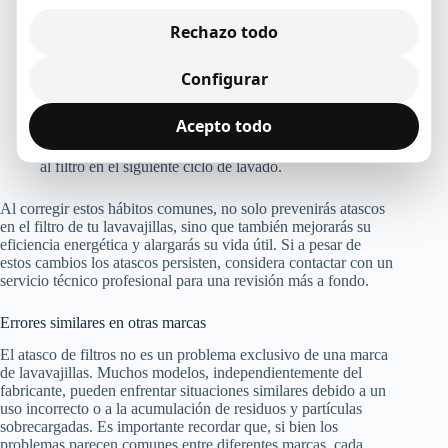
mejorar la eficacia del lavado. Si tu modelo lo requiere,
asegúrate de utilizarlos adecuadamente.
Rechazo todo
Ignorar indicaciones del fabricante:
No seguir las
recomendaciones de uso del fabricante puede llevar a
Configurar
un uso ineficaz del detergente y ciclos de lavado
inapropiados.
No vaciar el lavavajillas a tiempo:
Si dejas los platos
Acepto todo
limpios en el lavavajillas por mucho tiempo, podrían
captar polvo y otras partículas, que eventualmente irán
al filtro en el siguiente ciclo de lavado.
Al corregir estos hábitos comunes, no solo prevenirás atascos
en el filtro de tu lavavajillas, sino que también mejorarás su
eficiencia energética y alargarás su vida útil. Si a pesar de
estos cambios los atascos persisten, considera contactar con un
servicio técnico profesional para una revisión más a fondo.
Errores similares en otras marcas
El atasco de filtros no es un problema exclusivo de una marca
de lavavajillas. Muchos modelos, independientemente del
fabricante, pueden enfrentar situaciones similares debido a un
uso incorrecto o a la acumulación de residuos y partículas
sobrecargadas. Es importante recordar que, si bien los
problemas parecen comunes entre diferentes marcas, cada