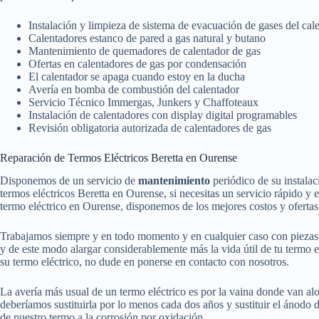
Instalación y limpieza de sistema de evacuación de gases del cal
Calentadores estanco de pared a gas natural y butano
Mantenimiento de quemadores de calentador de gas
Ofertas en calentadores de gas por condensación
El calentador se apaga cuando estoy en la ducha
Avería en bomba de combustión del calentador
Servicio Técnico Immergas, Junkers y Chaffoteaux
Instalación de calentadores con display digital programables
Revisión obligatoria autorizada de calentadores de gas
Reparación de Termos Eléctricos Beretta en Ourense
Disponemos de un servicio de
mantenimiento
periódico de su instala
termos eléctricos Beretta en Ourense, si necesitas un servicio rápido y e
termo eléctrico en Ourense, disponemos de los mejores costos y ofertas p
Trabajamos siempre y en todo momento y en cualquier caso con piezas or
y de este modo alargar considerablemente más la vida útil de tu termo el
su termo eléctrico, no dude en ponerse en contacto con nosotros.
La avería más usual de un termo eléctrico es por la vaina donde van aloja
deberíamos sustituirla por lo menos cada dos años y sustituir el ánodo
de nuestro termo a la corrosión por oxidación.