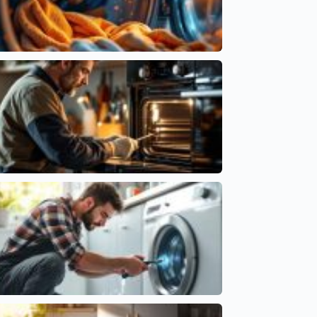
Problemas de Temperatura en Secadoras: Causas
y Soluciones
Averías frecuentes en electrodomésticos
Por Qué Tu Horno Se Apaga a Mitad de Cocción
Averías frecuentes en electrodomésticos
Soluciones para lavavajillas con agua estancada