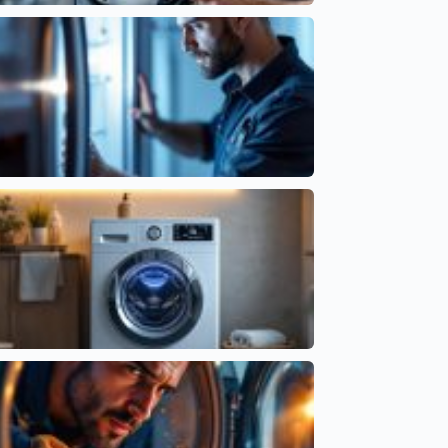
Causas del Lavavajillas que Tarda Demasiado en
Terminar
Cointra
Comprender el error EC en frigorífico LG y sus
síntomas
Códigos de error por marcas
Lavadora que marca tiempos incorrectos: fallos
comunes
Averías frecuentes en electrodomésticos