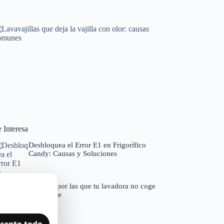
Horno que tarda en precalentar: causas y
soluciones
Averías frecuentes en electrodomésticos
Lavavajillas que deja la vajilla con olor: causas
comunes
 Interesa
Códigos de error por marcas
Desbloquea el Error E1 en Frigorífico
Candy: Causas y Soluciones
Razones por las que tu lavadora no coge
suavizante
cepto todo