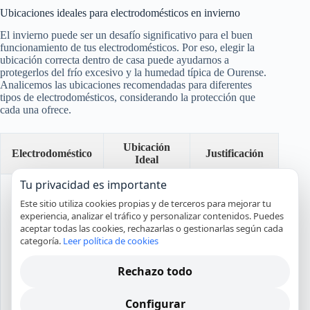
Ubicaciones ideales para electrodomésticos en invierno
El invierno puede ser un desafío significativo para el buen
funcionamiento de tus electrodomésticos. Por eso, elegir la
ubicación correcta dentro de casa puede ayudarnos a
protegerlos del frío excesivo y la humedad típica de Ourense.
Analicemos las ubicaciones recomendadas para diferentes
tipos de electrodomésticos, considerando la protección que
cada una ofrece.
Ubicación
Electrodoméstico
Justificación
Ideal
Tu privacidad es importante
Lejos de las
ventanas y del
Este sitio utiliza cookies propias y de terceros para mejorar tu
contacto
experiencia, analizar el tráfico y personalizar contenidos. Puedes
directo con
aceptar todas las cookies, rechazarlas o gestionarlas según cada
fuentes de frío
categoría.
Leer política de cookies
Cocina
Frigoríficos
como entradas.
interior
Esto ayuda a
Rechazo todo
mantener una
temperatura
estable y
Configurar