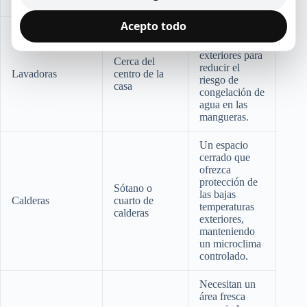
adecuada.
Acepto todo
Ubicarla lejos
de paredes
exteriores para
Cerca del
reducir el
Lavadoras
centro de la
riesgo de
casa
congelación de
agua en las
mangueras.
Un espacio
cerrado que
ofrezca
protección de
Sótano o
las bajas
Calderas
cuarto de
temperaturas
calderas
exteriores,
manteniendo
un microclima
controlado.
Necesitan un
área fresca