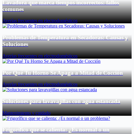
Lavadora que marca tiempos incorrectos: fallos
comunes
Averías frecuentes en electrodomésticos
Problemas de Temperatura en Secadoras: Causas y
Soluciones
Averías frecuentes en electrodomésticos
Por Qué Tu Horno Se Apaga a Mitad de Cocción
Averías frecuentes en electrodomésticos
Soluciones para lavavajillas con agua estancada
Mantenimiento y cuidado
Frigorífico que se calienta: ¿Es normal o un