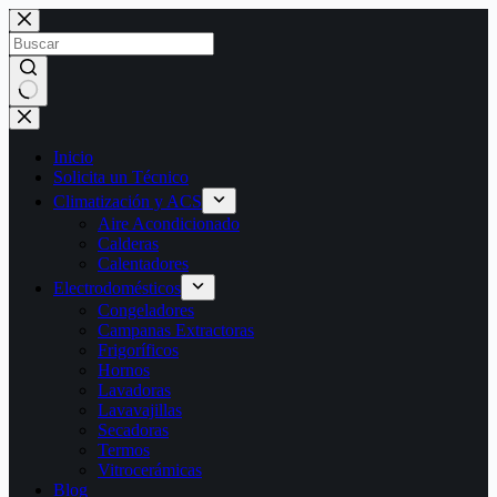
Saltar
al
contenido
Sin
resultados
Inicio
Solicita un Técnico
Climatización y ACS
Aire Acondicionado
Calderas
Calentadores
Electrodomésticos
Congeladores
Campanas Extractoras
Frigoríficos
Hornos
Lavadoras
Lavavajillas
Secadoras
Termos
Vitrocerámicas
Blog