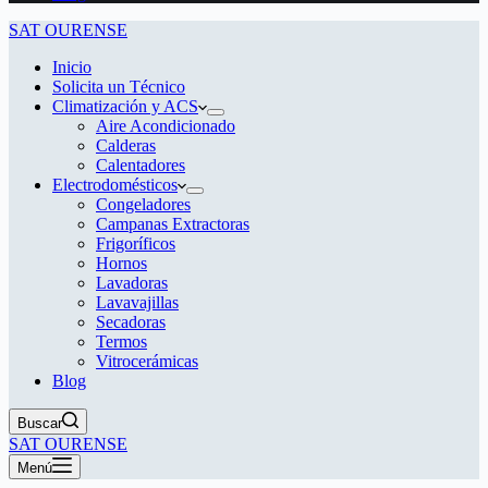
SAT OURENSE
Inicio
Solicita un Técnico
Climatización y ACS
Aire Acondicionado
Calderas
Calentadores
Electrodomésticos
Congeladores
Campanas Extractoras
Frigoríficos
Hornos
Lavadoras
Lavavajillas
Secadoras
Termos
Vitrocerámicas
Blog
Buscar
SAT OURENSE
Menú