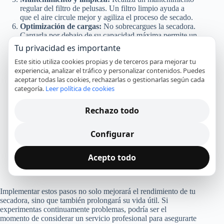
regular del filtro de pelusas. Un filtro limpio ayuda a
que el aire circule mejor y agiliza el proceso de secado.
Optimización de cargas:
No sobrecargues la secadora.
Cargarla por debajo de su capacidad máxima permite un
flujo de aire óptimo y un secado más rápido.
Tu privacidad es importante
Instalar un deshumidificador:
Si la humedad es un
Este sitio utiliza cookies propias y de terceros para mejorar tu
problema significativo, considera la instalación de un
experiencia, analizar el tráfico y personalizar contenidos. Puedes
deshumidificador en el área donde se encuentra la
aceptar todas las cookies, rechazarlas o gestionarlas según cada
secadora para reducir la humedad ambiental.
categoría.
Leer política de cookies
Verificación de temperatura:
Comprueba que el
termostato de tu secadora está funcionando
correctamente para que alcance la temperatura necesaria
Rechazo todo
para un secado eficiente.
Uso de accesorios:
Considera el uso de bolas de secado
Configurar
en el tambor. Estas pueden mejorar la circulación del
aire y reducir el tiempo del ciclo de secado.
Consultoría técnica:
Si has intentado todo y no ves
Acepto todo
mejora, consulta con un técnico especializado para una
evaluación más profunda.
Implementar estos pasos no solo mejorará el rendimiento de tu
secadora, sino que también prolongará su vida útil. Si
experimentas continuamente problemas, podría ser el
momento de considerar un servicio profesional para asegurarte