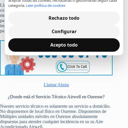
aceptar todas las cookies, rechazarlas o gestionarlas según cada
Llame a nuestra teléfono de contacto y atenderemos su
categoría.
Leer política de cookies
consulta. Nuestro personal va a recoger sus datos y al
momento se va a poner en contacto con el técnico en Ourense
Rechazo todo
para reparar su aparato estropeado. De manera inmediata y sin
incremento de coste el técnico se va a poner en contacto con
para que escoja el instante de la reparación.
Configurar
Acepto todo
Llamar Ahora
¿Donde está el Servicio Técnico Airwell en Ourense?
Nuestro servicio técnico es solamente un servicio a domicilio.
No disponemos de local físico en Ourense. Disponemos de
Múltiples unidades móviles en Ourense absolutamente
dispuestas para atender cualquier incidencia en su su Aire
Acondicionado Airwell.