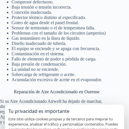
Compresor defectuoso.
Baja tensión o tensión incorrecta.
Conexión inadecuada.
Protector térmico distinto al especificado.
Goteo de agua desde el panel frontal.
Sensor de termostato o el de temperatura falla.
Problemas con el tamaño de los circuitos (amperios)
Gas instantáneo en la línea de líquido.
Diseño inadecuado de tubería.
El equipo se enciende y se apaga con frecuencia.
Contaminación en el sistema.
Fallo de elemento de poder o pérdida de carga.
Baja presión de condensación.
La unidad no se enciende.
Sobrecarga de refrigerante o aceite.
Acumulación excesiva de aceite en el evaporador.
Reparación de Aire Acondicionado en Ourense
Si su Aire Acondicionado Airwell ha dejado de marchar,
disponemos del mayor servicio de asistencia técnica para
Tu privacidad es importante
reparación de Aire Acondicionado en Ourense a domicilio.
Aproveche las ventajas exclusivas que ofrece nuestro servicio
Este sitio utiliza cookies propias y de terceros para mejorar tu
y que ninguna otra empresa ofrece.
experiencia, analizar el tráfico y personalizar contenidos. Puedes