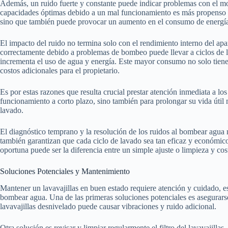
Además, un ruido fuerte y constante puede indicar problemas con el mo
capacidades óptimas debido a un mal funcionamiento es más propenso a s
sino que también puede provocar un aumento en el consumo de energía, 
El impacto del ruido no termina solo con el rendimiento interno del apar
correctamente debido a problemas de bombeo puede llevar a ciclos de l
incrementa el uso de agua y energía. Este mayor consumo no solo tiene
costos adicionales para el propietario.
Es por estas razones que resulta crucial prestar atención inmediata a los
funcionamiento a corto plazo, sino también para prolongar su vida útil m
lavado.
El diagnóstico temprano y la resolución de los ruidos al bombear agua n
también garantizan que cada ciclo de lavado sea tan eficaz y económico
oportuna puede ser la diferencia entre un simple ajuste o limpieza y co
Soluciones Potenciales y Mantenimiento
Mantener un lavavajillas en buen estado requiere atención y cuidado, e
bombear agua. Una de las primeras soluciones potenciales es asegurars
lavavajillas desnivelado puede causar vibraciones y ruido adicional.
Otra solución es revisar y limpiar regularmente el filtro del lavavajillas.