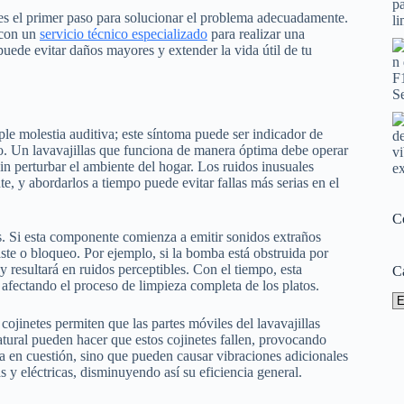
s es el primer paso para solucionar el problema adecuadamente.
 con un
servicio técnico especializado
para realizar una
uede evitar daños mayores y extender la vida útil de tu
le molestia auditiva; este síntoma puede ser indicador de
o. Un lavavajillas que funciona de manera óptima debe operar
in perturbar el ambiente del hogar. Los ruidos inusuales
e, y abordarlos a tiempo puede evitar fallas más serias en el
C
s. Si esta componente comienza a emitir sonidos extraños
ste o bloqueo. Por ejemplo, si la bomba está obstruida por
 resultará en ruidos perceptibles. Con el tiempo, esta
C
fectando el proceso de limpieza completa de los platos.
Ca
ojinetes permiten que las partes móviles del lavavajillas
tural pueden hacer que estos cojinetes fallen, provocando
 en cuestión, sino que pueden causar vibraciones adicionales
s y eléctricas, disminuyendo así su eficiencia general.