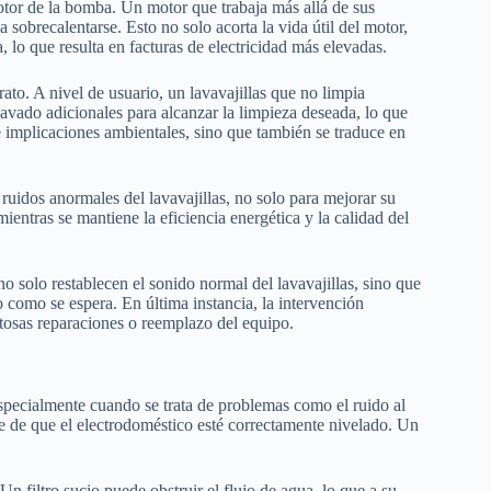
tor de la bomba. Un motor que trabaja más allá de sus
obrecalentarse. Esto no solo acorta la vida útil del motor,
lo que resulta en facturas de electricidad más elevadas.
ato. A nivel de usuario, un lavavajillas que no limpia
avado adicionales para alcanzar la limpieza deseada, lo que
 implicaciones ambientales, sino que también se traduce en
 ruidos anormales del lavavajillas, no solo para mejorar su
ientras se mantiene la eficiencia energética y la calidad del
o solo restablecen el sonido normal del lavavajillas, sino que
 como se espera. En última instancia, la intervención
stosas reparaciones o reemplazo del equipo.
specialmente cuando se trata de problemas como el ruido al
e de que el electrodoméstico esté correctamente nivelado. Un
 Un filtro sucio puede obstruir el flujo de agua, lo que a su