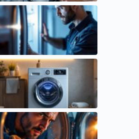
Causas del Lavavajillas que Tarda Demasiado en
Terminar
Cointra
Comprender el error EC en frigorífico LG y sus
síntomas
Códigos de error por marcas
Lavadora que marca tiempos incorrectos: fallos
comunes
Averías frecuentes en electrodomésticos