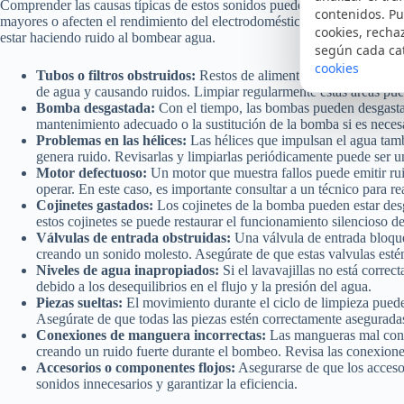
Comprender las causas típicas de estos sonidos puede ayudarte a identi
contenidos. Pu
mayores o afecten el rendimiento del electrodoméstico. Aquí exploramo
cookies, recha
estar haciendo ruido al bombear agua.
según cada ca
cookies
Tubos o filtros obstruidos:
Restos de alimentos y sedimentos pue
de agua y causando ruidos. Limpiar regularmente estas áreas pue
Bomba desgastada:
Con el tiempo, las bombas pueden desgastar
mantenimiento adecuado o la sustitución de la bomba si es neces
Problemas en las hélices:
Las hélices que impulsan el agua tam
genera ruido. Revisarlas y limpiarlas periódicamente puede ser u
Motor defectuoso:
Un motor que muestra fallos puede emitir rui
operar. En este caso, es importante consultar a un técnico para re
Cojinetes gastados:
Los cojinetes de la bomba pueden estar des
estos cojinetes se puede restaurar el funcionamiento silencioso del
Válvulas de entrada obstruidas:
Una válvula de entrada bloque
creando un sonido molesto. Asegúrate de que estas valvulas esté
Niveles de agua inapropiados:
Si el lavavajillas no está corre
debido a los desequilibrios en el flujo y la presión del agua.
Piezas sueltas:
El movimiento durante el ciclo de limpieza puede 
Asegúrate de que todas las piezas estén correctamente asegurada
Conexiones de manguera incorrectas:
Las mangueras mal cone
creando un ruido fuerte durante el bombeo. Revisa las conexione
Accesorios o componentes flojos:
Asegurarse de que los accesor
sonidos innecesarios y garantizar la eficiencia.