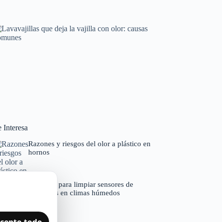
Horno que tarda en precalentar: causas y
soluciones
Averías frecuentes en electrodomésticos
Lavavajillas que deja la vajilla con olor: causas
comunes
 Interesa
Códigos de error por marcas
Razones y riesgos del olor a plástico en
hornos
Consejos para limpiar sensores de
secadoras en climas húmedos
cepto todo