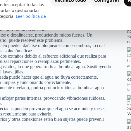
ficar y solucionar problemas antes de que causen daños
edes aceptar todas las
s las razones más comunes por las que tu lavavajillas podría
zarlas o gestionarlas
tegoría.
Leer política de
den acumularse en los tubos y filtros, bloqueando el flujo
de prevenir la obstrucción.
se o desalinearse, produciendo ruidos fuertes. Un
ario, puede resolver este problema.
bién pueden dañarse o bloquearse con escombros, lo cual
na solución eficaz.
dos extraños debido al esfuerzo adicional que realiza para
alizar reparaciones o reemplazos pertinentes.
gastados, lo que genera ruido al bombear agua. Sustituyendo
 lavavajillas.
ada puede hacer que el agua no fluya correctamente,
n limpias y funcionando correctamente.
ctamente nivelado, podría producir ruidos al bombear agua
aflojar partes internas, provocando vibraciones ruidosas.
s.
ctadas pueden provocar que el agua se acumule y meses,
s regularmente para evitarlo.
ios y otras conexiones estén bien sujetas puede prevenir