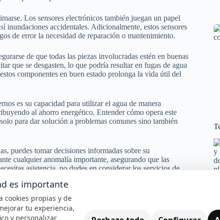
timarse. Los sensores electrónicos también juegan un papel
 así inundaciones accidentales. Adicionalmente, estos sensores
gos de error la necesidad de reparación o mantenimiento.
egurarse de que todas las piezas involucradas estén en buenas
tar que se desgasten, lo que podría resultar en fugas de agua
 estos componentes en buen estado prolonga la vida útil del
rnos es su capacidad para utilizar el agua de manera
ribuyendo al ahorro energético. Entender cómo opera este
no solo para dar solución a problemas comunes sino también
Te
las, puedes tomar decisiones informadas sobre su
ante cualquier anomalía importante, asegurando que las
cesitas asistencia, no dudes en considerar los servicios de
iciones.
ad es importante
iza cookies propias y de
mejorar tu experiencia,
sto puede señalar diversos problemas subyacentes.
fico y personalizar
Rechazo todo
Configurar
A