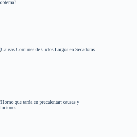
Mantenimiento y cuidado
Frigorífico que se calienta: ¿Es normal o un
problema?
Averías frecuentes en electrodomésticos
Causas Comunes de Ciclos Largos en Secadoras
Averías frecuentes en electrodomésticos