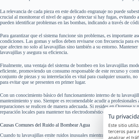
La relevancia de cada pieza en este delicado engranaje no puede subes
crucial al monitorear el nivel de agua y detectar si hay fugas, evitando
pueden identificar problemas en las bombas, indicando a través de códi
Para garantizar que el sistema funcione sin problemas, es importante as
condiciones. Las gomas y sellos deben revisarse con frecuencia para evi
que afecten no solo al lavavajillas sino también a su entorno. Mantener
lavavajillas y asegura su eficiencia.
Finalmente, una ventaja del sistema de bombeo en los lavavajillas mode
eficiente, promoviendo un consumo responsable de este recurso y cont
conjunto de piezas y su interrelación es vital para cualquier usuario, 
para evitar que se presenten en primer lugar.
Con un conocimiento básico del funcionamiento interno de tu lavavajil
mantenimiento y uso. Siempre es recomendable acudir a profesionales 
reparaciones se realicen de manera adecuada. Si resides en Ourense y ne
reparación locales para mantener tus electrodomésticos en óptimas cond
Tu privacid
Este sitio util
Causas Comunes del Ruido al Bombear Agua
terceros para 
Cuando tu lavavajillas emite ruidos inusuales mientras bombea agua, e
analizar el trá