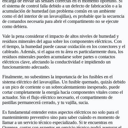
encarga de enviar las señales correctas en el momento oportuno. Si
el sistema de control falla debido a un defecto de fabricación o a la
acumulación de humedad (un problema común en un ambiente
como el del interior de un lavavajillas), es probable que la secuencia
de comandos necesaria para abrir el compartimento no se ejecute
como debiera.
Vale la pena considerar el impacto de altos niveles de humedad y
residuos minerales del agua sobre los componentes eléctricos. Con
el tiempo, la humedad puede causar oxidación en los conectores y el
cableado. Además, si el agua en tu área es particularmente dura, los
residuos minerales pueden acumularse sobre partes o contactos
eléctricos clave, afectando la conductividad e impidiendo un
funcionamiento adecuado.
Finalmente, no subestimes la importancia de los fusibles en el
sistema eléctrico del lavavajillas. Un fusible quemado, quizás debido
a un pico de corriente o un sobrecalentamiento inesperado, puede
cortar completamente la energía hacia componentes vitales como el
actuador. Sin el flujo eléctrico necesario, el compartimento de
pastillas permanecerá cerrado, y tu vajilla, sucia.
Es fundamental entender estos aspectos eléctricos no solo para el
mantenimiento preventivo sino para saber cuándo es momento de
llamar a un servicio técnico especializado. Si te encuentras en
Ourense, contar con expertos en servicio técnico podrá asegurar el