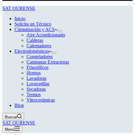
SAT OURENSE
Inicio
Solicita un Técnico
Climatización y ACS
Aire Acondicionado
Calderas
Calentadores
Electrodomésticos
Congeladores
Campanas Extractoras
Frigoríficos
Hornos
Lavadoras
Lavavajillas
Secadoras
Termos
Vitrocerámicas
Blog
Buscar
SAT OURENSE
Menú