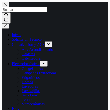
Saltar
al
contenido
Sin
resultados
Inicio
Solicita un Técnico
Climatización y ACS
Aire Acondicionado
Calderas
Calentadores
Electrodomésticos
Congeladores
Campanas Extractoras
Frigoríficos
Hornos
Lavadoras
Lavavajillas
Secadoras
Termos
Vitrocerámicas
Blog