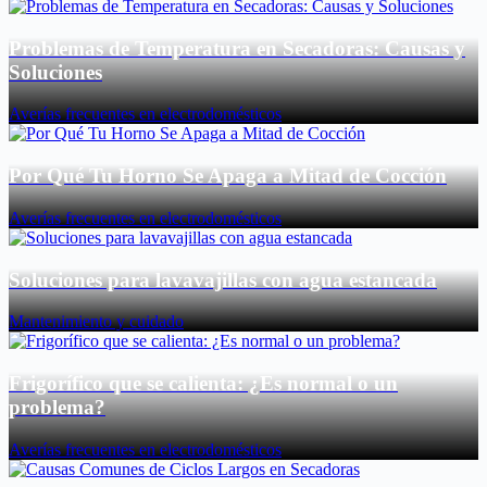
Problemas de Temperatura en Secadoras: Causas y
Soluciones
Averías frecuentes en electrodomésticos
Por Qué Tu Horno Se Apaga a Mitad de Cocción
Averías frecuentes en electrodomésticos
Soluciones para lavavajillas con agua estancada
Mantenimiento y cuidado
Frigorífico que se calienta: ¿Es normal o un
problema?
Averías frecuentes en electrodomésticos