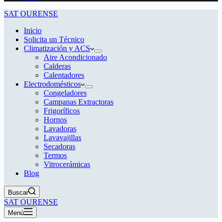
SAT OURENSE
Inicio
Solicita un Técnico
Climatización y ACS
Aire Acondicionado
Calderas
Calentadores
Electrodomésticos
Congeladores
Campanas Extractoras
Frigoríficos
Hornos
Lavadoras
Lavavajillas
Secadoras
Termos
Vitrocerámicas
Blog
Buscar
SAT OURENSE
Menú