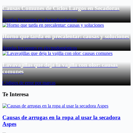
Causas Comunes de Ciclos Largos en Secadoras
Averías frecuentes en electrodomésticos
Horno que tarda en precalentar: causas y soluciones
Averías frecuentes en electrodomésticos
Lavavajillas que deja la vajilla con olor: causas
comunes
Códigos de error por marcas
Te Interesa
Causas de arrugas en la ropa al usar la secadora
Aspes