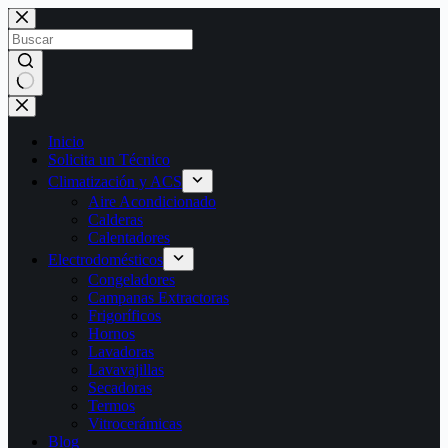
Saltar
al
contenido
Sin
resultados
Inicio
Solicita un Técnico
Climatización y ACS
Aire Acondicionado
Calderas
Calentadores
Electrodomésticos
Congeladores
Campanas Extractoras
Frigoríficos
Hornos
Lavadoras
Lavavajillas
Secadoras
Termos
Vitrocerámicas
Blog