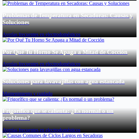
Problemas de Temperatura en Secadoras: Causas y
Soluciones
Averías frecuentes en electrodomésticos
Por Qué Tu Horno Se Apaga a Mitad de Cocción
Averías frecuentes en electrodomésticos
Soluciones para lavavajillas con agua estancada
Mantenimiento y cuidado
Frigorífico que se calienta: ¿Es normal o un
problema?
Averías frecuentes en electrodomésticos