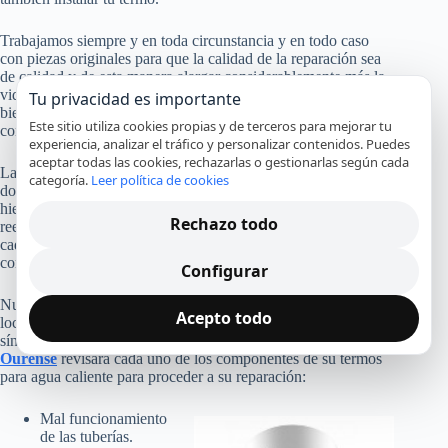
Trabajamos siempre y en toda circunstancia y en todo caso
con piezas originales para que la calidad de la reparación sea
de calidad y de esta manera alargar considerablemente más la
vida útil de tu termo eléctrico. Si halla cualquier incidencia o
Tu privacidad es importante
bien avería en su termo eléctrico, no dude en ponerse en
Este sitio utiliza cookies propias y de terceros para mejorar tu
contacto con nosotros.
experiencia, analizar el tráfico y personalizar contenidos. Puedes
aceptar todas las cookies, rechazarlas o gestionarlas según cada
La avería más usual de un termo eléctrico es por la vaina
categoría.
Leer política de cookies
donde van alojadas las resistencias, esta acostumbra a ser de
hierro y deberíamos reemplazarla al menos cada dos años y
Rechazo todo
reemplazar el ánodo de magnesio para no exponer a todos y
cada uno de los elementos de hierro de nuestro termo a la
corrosión por oxidación.
Configurar
Nuestros técnicos en Ourense revisan su termo eléctrico Fer
Acepto todo
localizando rápidamente la avería. Ante alguno de estos
síntomas, nuestro
servicio técnico de termos eléctricos en
Ourense
revisará cada uno de los componentes de su termos
para agua caliente para proceder a su reparación:
Mal funcionamiento
de las tuberías.