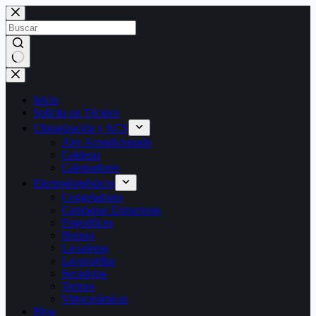
Saltar
al
contenido
Sin
resultados
Inicio
Solicita un Técnico
Climatización y ACS
Aire Acondicionado
Calderas
Calentadores
Electrodomésticos
Congeladores
Campanas Extractoras
Frigoríficos
Hornos
Lavadoras
Lavavajillas
Secadoras
Termos
Vitrocerámicas
Blog