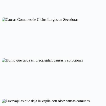
Frigorífico que se calienta: ¿Es normal o un problema?
Averías frecuentes en electrodomésticos
Causas Comunes de Ciclos Largos en Secadoras
Averías frecuentes en electrodomésticos
Horno que tarda en precalentar: causas y soluciones
Averías frecuentes en electrodomésticos