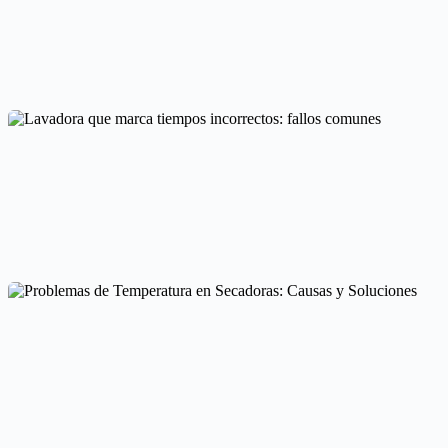
Comprender el error EC en frigorífico LG y sus síntomas
Códigos de error por marcas
Lavadora que marca tiempos incorrectos: fallos comunes
Averías frecuentes en electrodomésticos