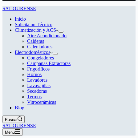
SAT OURENSE
Inicio
Solicita un Técnico
Climatización y ACS
Aire Acondicionado
Calderas
Calentadores
Electrodomésticos
Congeladores
Campanas Extractoras
Frigoríficos
Hornos
Lavadoras
Lavavajillas
Secadoras
Termos
Vitrocerámicas
Blog
Buscar
SAT OURENSE
Menú