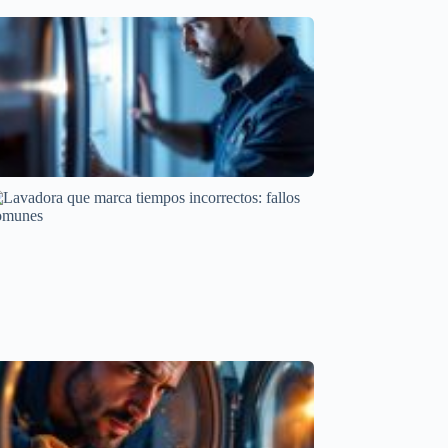
Causas del Lavavajillas que Tarda Demasiado en
Terminar
Cointra
Comprender el error EC en frigorífico LG y sus
síntomas
Códigos de error por marcas
Lavadora que marca tiempos incorrectos: fallos
comunes
Averías frecuentes en electrodomésticos