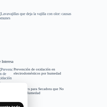
Horno que tarda en precalentar: causas y
soluciones
Averías frecuentes en electrodomésticos
Lavavajillas que deja la vajilla con olor: causas
comunes
 Interesa
Códigos de error por marcas
Prevención de oxidación en
electrodomésticos por humedad
Soluciones para Secadora que No
Detecta Humedad
cepto todo