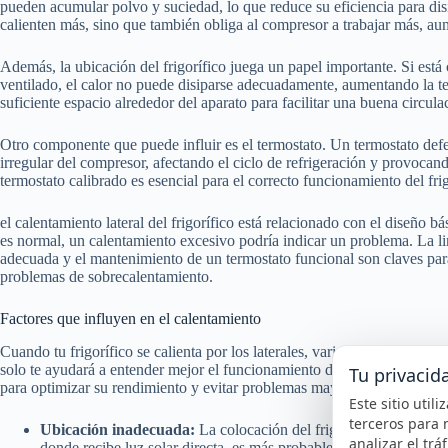
pueden acumular polvo y suciedad, lo que reduce su eficiencia para disip
calienten más, sino que también obliga al compresor a trabajar más, a
Además, la ubicación del frigorífico juega un papel importante. Si est
ventilado, el calor no puede disiparse adecuadamente, aumentando la tem
suficiente espacio alrededor del aparato para facilitar una buena circulac
Otro componente que puede influir es el termostato. Un termostato de
irregular del compresor, afectando el ciclo de refrigeración y provocan
termostato calibrado es esencial para el correcto funcionamiento del frig
el calentamiento lateral del frigorífico está relacionado con el diseño b
es normal, un calentamiento excesivo podría indicar un problema. La l
adecuada y el mantenimiento de un termostato funcional son claves para 
problemas de sobrecalentamiento.
Factores que influyen en el calentamiento
Cuando tu frigorífico se calienta por los laterales, varias razones podría
solo te ayudará a entender mejor el funcionamiento de tu electrodomést
Tu privacid
para optimizar su rendimiento y evitar problemas mayores.
Este sitio util
terceros para 
Ubicación inadecuada:
La colocación del frigorífico es crucial.
analizar el trá
donde recibe luz solar directa, es más probable que los laterales 