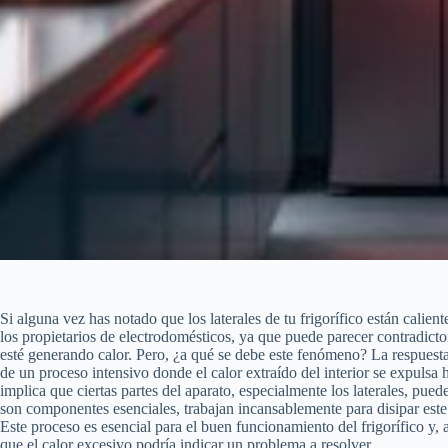
Si alguna vez has notado que los laterales de tu frigorífico están calien
los propietarios de electrodomésticos, ya que puede parecer contradict
esté generando calor. Pero, ¿a qué se debe este fenómeno? La respuesta r
de un proceso intensivo donde el calor extraído del interior se expulsa 
implica que ciertas partes del aparato, especialmente los laterales, pu
son componentes esenciales, trabajan incansablemente para disipar este
Este proceso es esencial para el buen funcionamiento del frigorífico y
que el calor excesivo podría indicar un problema a resolver.