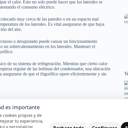
ar el calor. Esto no solo puede hacer que los laterales se
umentando el consumo eléctrico.
á colocado muy cerca de las paredes o en un espacio mal
peratura de los laterales. Es vital asegurarse de que haya
ión del aire.
fectuoso o desajustado puede causar un funcionamiento
do un sobrecalentamiento en los laterales. Mantener el
orífico.
ásico de su sistema de refrigeración. Mientras que cierto calor
impieza regular de las bobinas del condensador, una ubicación
Te
asegurarse de que el frigorífico opere eficientemente y sin
n estar detrás de este fenómeno. Identificar estos factores no
ico, sino que también te proporcionará soluciones prácticas
ad es importante
iza cookies propias y de
mejorar tu experiencia,
 Si está en un lugar donde la circulación de aire es limitada o
fico y personalizar
Rechazo todo
Configurar
A
se calienten. Asegúrate de que haya suficiente espacio