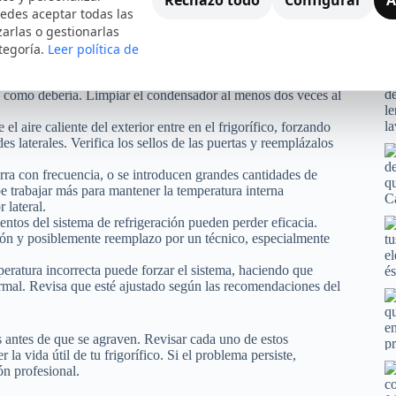
edes aceptar todas las
zarlas o gestionarlas
lor eficientemente. Si las rejillas o ventiladores están
eva al calentamiento lateral. Revisa y limpia regularmente
tegoría.
Leer política de
n el ciclo de refrigeración. Si está cubierto de polvo o
rá como debería. Limpiar el condensador al menos dos veces al
l aire caliente del exterior entre en el frigorífico, forzando
s laterales. Verifica los sellos de las puertas y reemplázalos
erra con frecuencia, o se introducen grandes cantidades de
be trabajar más para mantener la temperatura interna
 lateral.
ntos del sistema de refrigeración pueden perder eficacia.
sión y posiblemente reemplazo por un técnico, especialmente
peratura incorrecta puede forzar el sistema, haciendo que
normal. Revisa que esté ajustado según las recomendaciones del
s antes de que se agraven. Revisar cada uno de estos
a vida útil de tu frigorífico. Si el problema persiste,
n profesional.