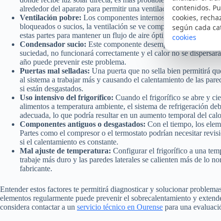
contenidos. Pu
alrededor del aparato para permitir una ventilación adecuada.
cookies, recha
Ventilación pobre:
Los componentes internos necesitan disipar ca
bloqueados o sucios, la ventilación se ve comprometida, lo que ll
según cada ca
estas partes para mantener un flujo de aire óptimo.
cookies
Condensador sucio:
Este componente desempeña un papel clave e
suciedad, no funcionará correctamente y el calor no se dispersa
año puede prevenir este problema.
Puertas mal selladas:
Una puerta que no sella bien permitirá que e
al sistema a trabajar más y causando el calentamiento de las parede
si están desgastados.
Uso intensivo del frigorífico:
Cuando el frigorífico se abre y ci
alimentos a temperatura ambiente, el sistema de refrigeración de
adecuada, lo que podría resultar en un aumento temporal del calor
Componentes antiguos o desgastados:
Con el tiempo, los eleme
Partes como el compresor o el termostato podrían necesitar revi
si el calentamiento es constante.
Mal ajuste de temperatura:
Configurar el frigorífico a una tem
trabaje más duro y las paredes laterales se calienten más de lo 
fabricante.
Entender estos factores te permitirá diagnosticar y solucionar problema
elementos regularmente puede prevenir el sobrecalentamiento y extender l
considera contactar a un
servicio técnico en Ourense
para una evaluació