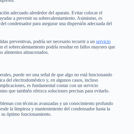
mpresor.
ación adecuado alrededor del aparato. Evitar colocar el
 ayudar a prevenir su sobrecalentamiento. Asimismo, es
s del condensador para asegurar una dispersión adecuada del
didas preventivas, podría ser necesario recurrir a un
servicio
ar el sobrecalentamiento podría resultar en fallos mayores que
 los alimentos almacenados.
laterales, puede ser una señal de que algo no está funcionando
ica del electrodoméstico y, en algunos casos, incluso
omplicaciones, es fundamental contar con un servicio
sino que también ofrezca soluciones precisas para evitarlo.
problemas con técnicas avanzadas y un conocimiento profundo
 desde la limpieza y mantenimiento del condensador hasta la
sí su óptimo funcionamiento.