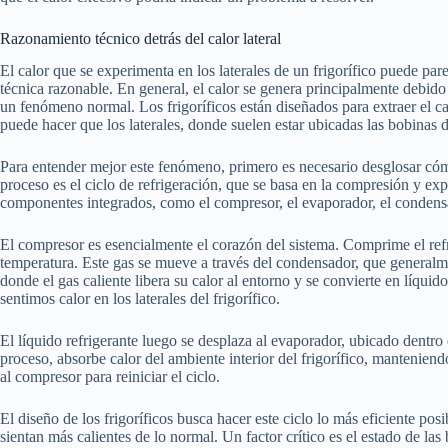
Razonamiento técnico detrás del calor lateral
El calor que se experimenta en los laterales de un frigorífico puede pa
técnica razonable. En general, el calor se genera principalmente debido 
un fenómeno normal. Los frigoríficos están diseñados para extraer el calo
puede hacer que los laterales, donde suelen estar ubicadas las bobinas d
Para entender mejor este fenómeno, primero es necesario desglosar cómo
proceso es el ciclo de refrigeración, que se basa en la compresión y exp
componentes integrados, como el compresor, el evaporador, el condensa
El compresor es esencialmente el corazón del sistema. Comprime el refr
temperatura. Este gas se mueve a través del condensador, que generalmen
donde el gas caliente libera su calor al entorno y se convierte en líquido
sentimos calor en los laterales del frigorífico.
El líquido refrigerante luego se desplaza al evaporador, ubicado dentro
proceso, absorbe calor del ambiente interior del frigorífico, manteniendo
al compresor para reiniciar el ciclo.
El diseño de los frigoríficos busca hacer este ciclo lo más eficiente posi
sientan más calientes de lo normal. Un factor crítico es el estado de la