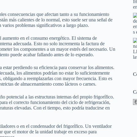
iples consecuencias que afectan tanto a su funcionamiento
stán más calientes de lo normal, esto suele ser una señal de
 varios problemas significativos a largo plazo.
el aumento en el consumo energético. El sistema de
interna adecuada. Esto no solo incrementa la factura de
l someter los componentes a un mayor estrés del necesario. Un
ento puede acabar fallando antes de lo esperado.
 estar perdiendo su eficiencia para conservar los alimentos.
ecuada, los alimentos podrían no estar lo suficientemente
C
as, obligando a reemplazarlas con mayor frecuencia. Esto es
strictas de almacenamiento como lácteos o carnes.
C
 potencial a las estructuras internas del propio frigorífico.
Ca
ra el correcto funcionamiento del ciclo de refrigeración,
turas elevadas. Con el tiempo, esto podría traducirse en
ladores o en el condensador del frigorífico. Un ventilador
ar que el motor de la unidad trabaje en exceso para