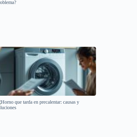
Mantenimiento y cuidado
Frigorífico que se calienta: ¿Es normal o un
problema?
Averías frecuentes en electrodomésticos
Causas Comunes de Ciclos Largos en Secadoras
Averías frecuentes en electrodomésticos