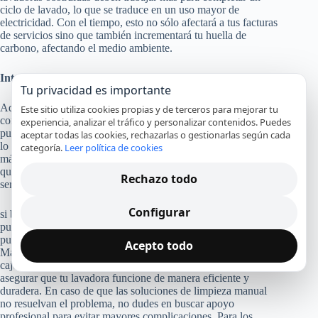
ciclo de lavado, lo que se traduce en un uso mayor de
electricidad. Con el tiempo, esto no sólo afectará a tus facturas
de servicios sino que también incrementará tu huella de
carbono, afectando el medio ambiente.
Interrupciones frecuentes y fallos mayores
Tu privacidad es importante
Además, es probable que te enfrentes a interrupciones
Este sitio utiliza cookies propias y de terceros para mejorar tu
continuas durante los ciclos de lavado. Las obstrucciones
experiencia, analizar el tráfico y personalizar contenidos. Puedes
pueden causar que el suavizante no se dispense correctamente,
aceptar todas las cookies, rechazarlas o gestionarlas según cada
lo que puede derivar en bloqueos mayores en otras partes de la
categoría.
Leer política de cookies
máquina. Esto no solo genera inconvenientes al usuario, sino
que también está asociado con errores frecuentes que podrían
Rechazo todo
ser difíciles y costosos de solucionar.
Configurar
si bien una obstrucción en el compartimento del suavizante
puede parecer un inconveniente menor, sus repercusiones
pueden ser significativas si no se toman medidas prontas.
Acepto todo
Mantener un régimen de mantenimiento regular y revisar el
cajetín tras cada uso puede prevenir estos problemas y
asegurar que tu lavadora funcione de manera eficiente y
duradera. En caso de que las soluciones de limpieza manual
no resuelvan el problema, no dudes en buscar apoyo
profesional para evitar mayores complicaciones. Para los