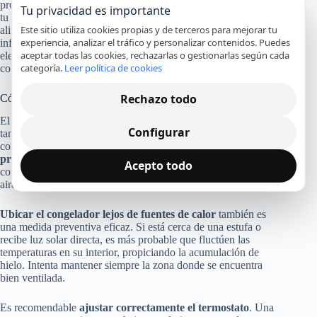
problema y proporcionar soluciones efectivas, asegurando que
Tu privacidad es importante
tu congelador mantenga un rendimiento óptimo y tus
Este sitio utiliza cookies propias y de terceros para mejorar tu
alimentos se conserven de manera segura. Para más
experiencia, analizar el tráfico y personalizar contenidos. Puedes
información sobre cómo abordar problemas en
aceptar todas las cookies, rechazarlas o gestionarlas según cada
electrodomésticos y consejos de mantenimiento, puedes
categoría.
Leer política de cookies
consultar recursos de servicio técnico especializado.
Rechazo todo
Cómo prevenir la acumulación de hielo
El exceso de hielo en el congelador puede ser una molestia,
Configurar
tanto para el almacenamiento de alimentos como para el
consumo energético.
Una forma sencilla de prevenir este
problema
es asegurarte de cerrar bien la puerta del
Acepto todo
congelador. Las puertas mal selladas permiten la entrada de
aire caliente, lo que acelera la formación de hielo.
Ubicar el congelador lejos de fuentes de calor
también es
una medida preventiva eficaz. Si está cerca de una estufa o
recibe luz solar directa, es más probable que fluctúen las
temperaturas en su interior, propiciando la acumulación de
hielo. Intenta mantener siempre la zona donde se encuentra
bien ventilada.
Es recomendable
ajustar correctamente el termostato
. Una