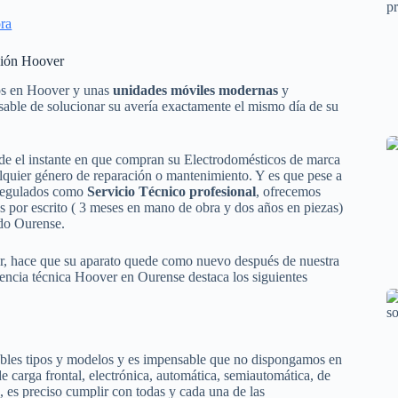
ra
ción Hoover
tos en Hoover y unas
unidades móviles modernas
y
nsable de solucionar su avería exactamente el mismo día de su
de el instante en que compran su Electrodomésticos de marca
lquier género de reparación o mantenimiento. Y es que pese a
 regulados como
Servicio Técnico profesional
, ofrecemos
as por escrito ( 3 meses en mano de obra y dos años en piezas)
odo Ourense.
er, hace que su aparato quede como nuevo después de nuestra
stencia técnica Hoover en Ourense destaca los siguientes
tables tipos y modelos y es impensable que no dispongamos en
de carga frontal, electrónica, automática, semiautomática, de
s, es preciso cumplir con todas y cada una de las