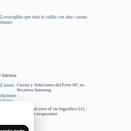
Horno que tarda en precalentar: causas y
soluciones
Averías frecuentes en electrodomésticos
Lavavajillas que deja la vajilla con olor: causas
comunes
 Interesa
Códigos de error por marcas
Causas y Soluciones del Error HC en
Secadora Samsung
Solución al error rF en frigorífico LG:
Ventilador evaporador
cepto todo