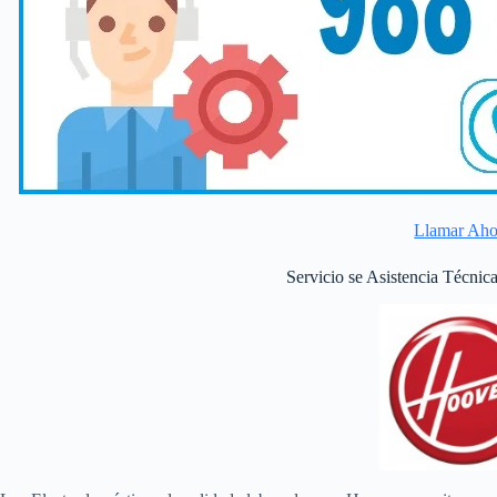
Llamar Aho
Servicio se Asistencia Técni