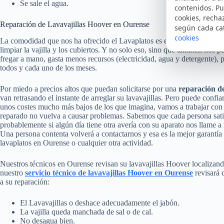
Se sale el agua.
contenidos. Pu
cookies, recha
Reparación de Lavavajillas Hoover en Ourense
según cada ca
cookies
La comodidad que nos ha ofrecido el Lavaplatos es enorme desde su ll
limpiar la vajilla y los cubiertos. Y no solo eso, sino que también nos 
fregar a mano, gasta menos recursos (electricidad, agua y detergente), p
todos y cada uno de los meses.
Por miedo a precios altos que puedan solicitarse por una
reparación de
van retrasando el instante de arreglar su lavavajillas. Pero puede conf
unos costes mucho más bajos de los que imagina, vamos a trabajar con 
reparado no vuelva a causar problemas. Sabemos que cada persona satis
probablemente si algún día tiene otra avería con su aparato nos llame 
Una persona contenta volverá a contactarnos y esa es la mejor garantía h
lavaplatos en Ourense o cualquier otra actividad.
Nuestros técnicos en Ourense revisan su lavavajillas Hoover localizand
nuestro
servicio técnico de lavavajillas Hoover en Ourense
revisará 
a su reparación:
El Lavavajillas o deshace adecuadamente el jabón.
La vajilla queda manchada de sal o de cal.
No desagua bien.