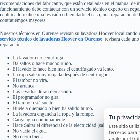
recomendaciones del fabricante, que están detalladas en el manual de in
funcionamiento debe contactar con un servicio técnico experto en
repa
cualificado realice una revisión o bien dado el caso, una reparación de 
contratiempos mayores.
Nuestros técnicos en Ourense revisan su lavadora Hoover localizando r
servicio técnico de lavadoras Hoover en Ourense
revisará cada uno 
reparación:
La lavadora no centrifuga.
Da saltos o hace mucho ruido.
El lavado lo hace bien mas el centrifugado va lento.
La ropa sale muy mojada después de centrifugar.
El tambor no vira.
No arranca.
Los lavados duran demasiado.
El programador no gira.
El tambor está suelto.
Huele a quemado o bien ha salido humo.
La lavadora engancha la ropa y la rompe.
Tu privacid
Carga agua continuamente.
Hace Saltar el diferencial de la electricidad (salta la luz).
Este sitio util
No vacía el agua.
terceros para 
No cierra bien.
analizar el trá