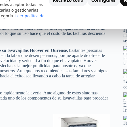
edes aceptar todas las
zarlas o gestionarlas
tegoría.
Leer política de
egada. Nos permite ahorrar bastante tiempo en el momento de
permite ahorrar dinero con su uso: equiparado con la tarea de
or lo que su uso hace que el costo de las facturas descienda
 su lavavajillas Hoover en Ourense
, bastantes personas
iar en la labor que desempeñamos, porque aparte de ofrecerle
velocidad y seriedad a fin de que el lavaplatos Hoover
fecha es la mejor publicidad para nosotros, ya que
a nosotros. Aun que nos recomiende a sus familiares y amigos.
acia el éxito, sea llevando a cabo la tarea de arreglar
o rápidamente la avería. Ante alguno de estos síntomas,
cada uno de los componentes de su lavavajillas para proceder