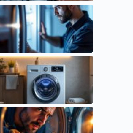
Causas del Lavavajillas que Tarda Demasiado en
Terminar
Cointra
Comprender el error EC en frigorífico LG y sus
síntomas
Códigos de error por marcas
Lavadora que marca tiempos incorrectos: fallos
comunes
Averías frecuentes en electrodomésticos