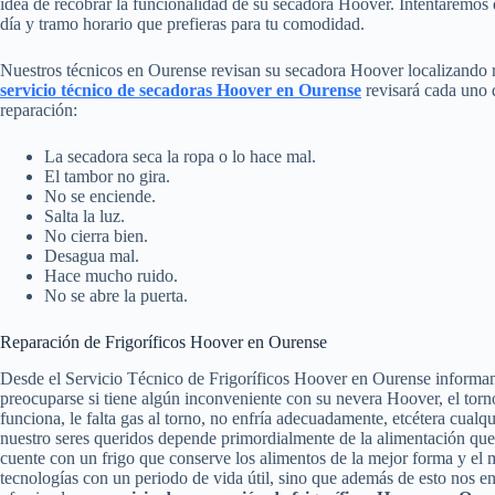
idea de recobrar la funcionalidad de su secadora Hoover. Intentaremos d
día y tramo horario que prefieras para tu comodidad.
Nuestros técnicos en Ourense revisan su secadora Hoover localizando r
servicio técnico de secadoras Hoover en Ourense
revisará cada uno 
reparación:
La secadora seca la ropa o lo hace mal.
El tambor no gira.
No se enciende.
Salta la luz.
No cierra bien.
Desagua mal.
Hace mucho ruido.
No se abre la puerta.
Reparación de Frigoríficos Hoover en Ourense
Desde el Servicio Técnico de Frigoríficos Hoover en Ourense informa
preocuparse si tiene algún inconveniente con su nevera Hoover, el torn
funciona, le falta gas al torno, no enfría adecuadamente, etcétera cual
nuestro seres queridos depende primordialmente de la alimentación que
cuente con un frigo que conserve los alimentos de la mejor forma y el 
tecnologías con un periodo de vida útil, sino que además de esto nos e