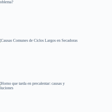
Mantenimiento y cuidado
Frigorífico que se calienta: ¿Es normal o un
problema?
Averías frecuentes en electrodomésticos
Causas Comunes de Ciclos Largos en Secadoras
Averías frecuentes en electrodomésticos