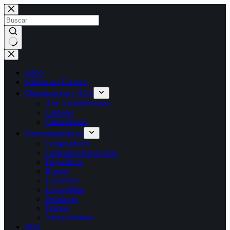
Saltar
al
contenido
Sin
resultados
Inicio
Solicita un Técnico
Climatización y ACS
Aire Acondicionado
Calderas
Calentadores
Electrodomésticos
Congeladores
Campanas Extractoras
Frigoríficos
Hornos
Lavadoras
Lavavajillas
Secadoras
Termos
Vitrocerámicas
Blog