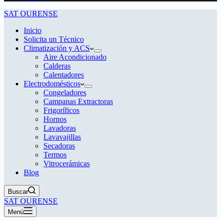
SAT OURENSE
Inicio
Solicita un Técnico
Climatización y ACS
Aire Acondicionado
Calderas
Calentadores
Electrodomésticos
Congeladores
Campanas Extractoras
Frigoríficos
Hornos
Lavadoras
Lavavajillas
Secadoras
Termos
Vitrocerámicas
Blog
Buscar
SAT OURENSE
Menú