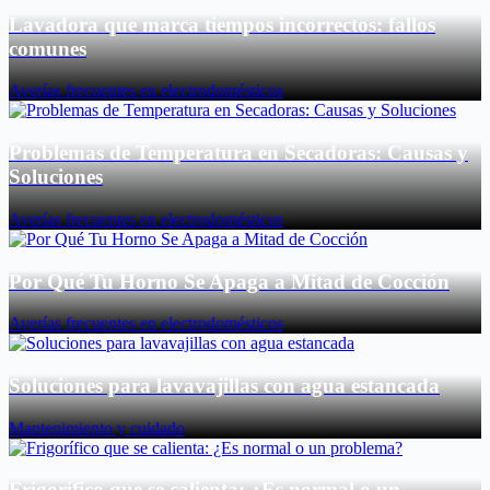
Lavadora que marca tiempos incorrectos: fallos
comunes
Averías frecuentes en electrodomésticos
Problemas de Temperatura en Secadoras: Causas y
Soluciones
Averías frecuentes en electrodomésticos
Por Qué Tu Horno Se Apaga a Mitad de Cocción
Averías frecuentes en electrodomésticos
Soluciones para lavavajillas con agua estancada
Mantenimiento y cuidado
Frigorífico que se calienta: ¿Es normal o un