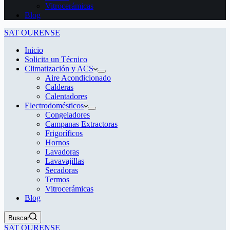
Vitrocerámicas
Blog
SAT OURENSE
Inicio
Solicita un Técnico
Climatización y ACS
Aire Acondicionado
Calderas
Calentadores
Electrodomésticos
Congeladores
Campanas Extractoras
Frigoríficos
Hornos
Lavadoras
Lavavajillas
Secadoras
Termos
Vitrocerámicas
Blog
Buscar
SAT OURENSE