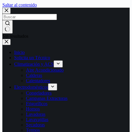
Saltar al contenido
Sin resultados
Inicio
Solicita un Técnico
Climatización y ACS
Aire Acondicionado
Calderas
Calentadores
Electrodomésticos
Congeladores
Campanas Extractoras
Frigoríficos
Hornos
Lavadoras
Lavavajillas
Secadoras
Termos