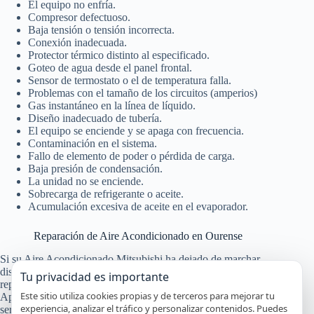
El equipo no enfría.
Compresor defectuoso.
Baja tensión o tensión incorrecta.
Conexión inadecuada.
Protector térmico distinto al especificado.
Goteo de agua desde el panel frontal.
Sensor de termostato o el de temperatura falla.
Problemas con el tamaño de los circuitos (amperios)
Gas instantáneo en la línea de líquido.
Diseño inadecuado de tubería.
El equipo se enciende y se apaga con frecuencia.
Contaminación en el sistema.
Fallo de elemento de poder o pérdida de carga.
Baja presión de condensación.
La unidad no se enciende.
Sobrecarga de refrigerante o aceite.
Acumulación excesiva de aceite en el evaporador.
Reparación de Aire Acondicionado en Ourense
Si su Aire Acondicionado Mitsubishi ha dejado de marchar,
disponemos del mayor servicio de asistencia técnica para
Tu privacidad es importante
reparación de Aire Acondicionado en Ourense a domicilio.
Este sitio utiliza cookies propias y de terceros para mejorar tu
Aproveche los beneficios exclusivas que ofrece nuestro
experiencia, analizar el tráfico y personalizar contenidos. Puedes
servicio y que ninguna otra empresa ofrece.