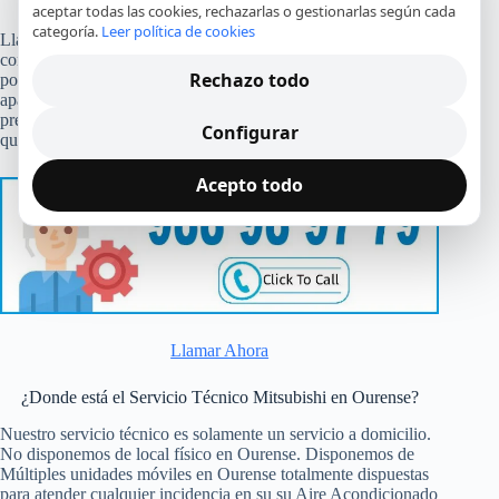
aceptar todas las cookies, rechazarlas o gestionarlas según cada
categoría.
Leer política de cookies
Llame a nuestra teléfono de contacto y atenderemos su
consulta. Nuestro personal recogerá sus datos y al momento se
Rechazo todo
pondrá en contacto con el técnico en Ourense para arreglar su
aparato estropeado. Inmediatamente y sin incremento de
precio el técnico se va a poner en contacto con usted a fin de
Configurar
que usted escoja el instante de la reparación.
Acepto todo
Llamar Ahora
¿Donde está el Servicio Técnico Mitsubishi en Ourense?
Nuestro servicio técnico es solamente un servicio a domicilio.
No disponemos de local físico en Ourense. Disponemos de
Múltiples unidades móviles en Ourense totalmente dispuestas
para atender cualquier incidencia en su su Aire Acondicionado