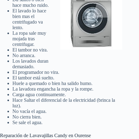
hace mucho ruido.
El lavado lo hace
bien mas el
centrifugado va
lento.
La ropa sale muy
mojada tras
centrifugar.
El tambor no vira.
No arranca.
Los lavados duran
demasiado.
El programador no vira.
El tambor está suelto.
Huele a quemado o bien ha salido humo.
La lavadora engancha la ropa y la rompe.
Carga agua continuamente.
Hace Saltar el diferencial de la electricidad (brinca la
luz).
No vacía el agua.
No cierra bien.
Se sale el agua.
Reparación de Lavavajillas Candy en Ourense