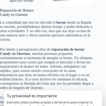
agua por debajo.
Reparación de Hornos
Candy en Ourense
La comodidad que nos ha ofrecido el
horno
desde su llegada
es enorme, permitiéndonos ahorrar tiempo y poder dedicarlo a
otras actividades. Y no sólo eso, sino que nos deja cocinar de
una manera sano y ofrece muchas opciones alternativas en la
cocina.
Por miedo a presupuestos altos de
reparación de horno
Candy en Ourense
, muchas personas posponen
constantemente el momento de arreglar su horno. No obstante,
proponemos unos costos que rompen el mercado y llevan las
reparaciones al alcance de todos. Además, trabajamos con
rapidez, pues somos siendo conscientes de la suma
importancia que tiene un horno eléctrico en el hogar o en un
establecimiento. Si a estos factores les sumamos la eficacia,
conseguimos la fórmula del éxito que nos ha permitido llegar a
miles de hogares de Ourense.
Tu privacidad es importante
Conocemos la relevancia vital de un horno en una cocina, así
sea en el hogar o en un local. Sin él las funciones de la cocina
Este sitio utiliza cookies propias y de terceros para mejorar tu