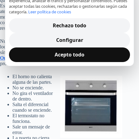
quedan muy perjudicadas o incluso directamente paralizadas.
experiencia, analizar el tráfico y personalizar contenidos. Puedes
Esto nos fuerza a trabajar con la mayor velocidad, para
aceptar todas las cookies, rechazarlas o gestionarlas según cada
atender lo antes posible a los que precisan un arreglo. Por este
categoría.
Leer política de cookies
motivo damos siempre y en todo momento la primera cita libre
con uno de nuestros especialistas, procurando que la
Rechazo todo
restauración se efectúe rápidamente.
Configurar
Nuestros técnicos en Ourense revisan su horno Candy
localizando rápidamente la avería. Ante alguno de estos
síntomas, nuestro
servicio técnico de hornos Candy en
Acepto todo
Ourense
revisará cada uno de los componentes del horno para
proceder a su reparación:
El horno no calienta
alguna de las partes.
No se enciende.
No gira el ventilador
de dentro.
Salta el diferencial
cuando se enciende.
El termostato no
funciona.
Sale un mensaje de
error.
La puerta no cierra